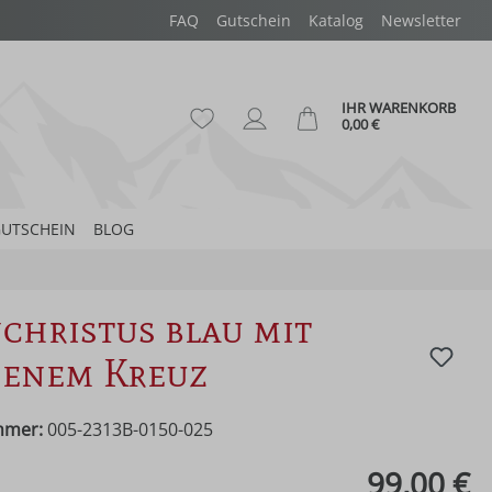
FAQ
Gutschein
Katalog
Newsletter
IHR WARENKORB
Du hast 0 Produkte auf dem Merk
Ware
0,00 €
UTSCHEIN
BLOG
christus blau mit
genem Kreuz
mmer:
005-2313B-0150-025
eis:
99,00 €