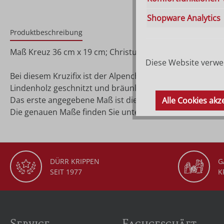
Shopware Analytics
Produktbeschreibung
Maß Kreuz 36 cm x 19 cm; Christus 15 cm
Diese Website verwen
Bei diesem Kruzifix ist der Alpenchristus von Größe 10
Lindenholz geschnitzt und bräunlich gebeizt.
Das erste angegebene Maß ist die Größe vom Christuskor
Alle Cookies akz
Die genauen Maße finden Sie unter 'Details'.
DÜRR KRIPPEN
G
SEIT 1977
K
Service
Fachgeschäft