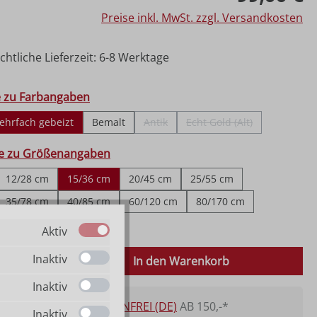
Preise inkl. MwSt. zzgl. Versandkosten
htliche Lieferzeit: 6-8 Werktage
hlen
e zu Farbangaben
ehrfach gebeizt
Bemalt
Antik
Echt Gold (Alt)
(Diese Option ist zurzeit nicht verfügbar.)
(Diese Option ist zurzeit 
ählen
fe zu Größenangaben
12/28 cm
15/36 cm
20/45 cm
25/55 cm
35/78 cm
40/85 cm
60/120 cm
80/170 cm
150/320 cm
Aktiv
 Anzahl: Gib den gewünschten Wert ein o
Inaktiv
In den Warenkorb
Inaktiv
VERSANDKOSTENFREI (DE)
AB 150,-*
Inaktiv