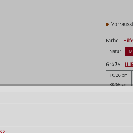
Vorraussic
auswä
Farbe
Hilf
Natur
M
ausw
Größe
Hil
10/26 cm
30/65 cm
110/230 cm
Produkt