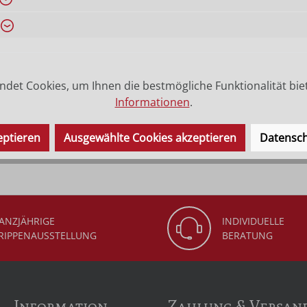
det Cookies, um Ihnen die bestmögliche Funktionalität bie
Informationen
.
cm bis Größe 40cm aus Ahornholz und ab Größe 60cm aus Lin
pus, das zweite Maß ist die Länge vom Kreuz.
eptieren
Ausgewählte Cookies akzeptieren
Datensch
ANZJÄHRIGE
INDIVIDUELLE
RIPPENAUSSTELLUNG
BERATUNG
Information
Zahlung & Versan