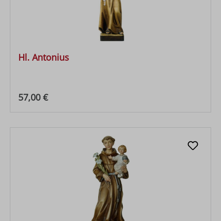
Hl. Antonius
Regulärer Preis:
57,00 €