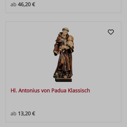
Regulärer Preis:
ab
46,20 €
Hl. Antonius von Padua Klassisch
Regulärer Preis:
ab
13,20 €