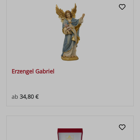
Erzengel Gabriel
Regulärer Preis:
ab
34,80 €