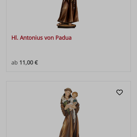
Hl. Antonius von Padua
Regulärer Preis:
ab
11,00 €