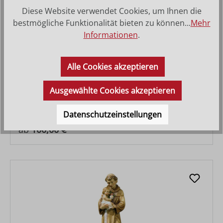
Diese Website verwendet Cookies, um Ihnen die
bestmögliche Funktionalität bieten zu können...
Mehr
Informationen
.
Alle Cookies akzeptieren
Hl. Ansgar mit Kirche
Ausgewählte Cookies akzeptieren
Datenschutzeinstellungen
Regulärer Preis:
ab
100,00 €