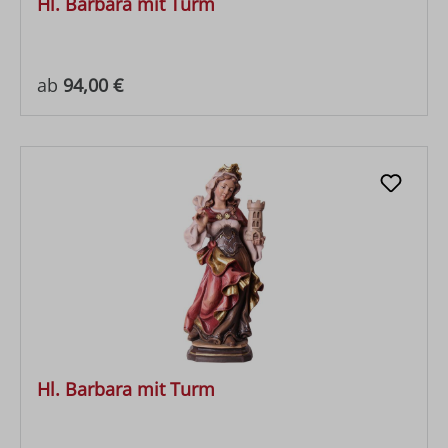
Hl. Barbara mit Turm
Regulärer Preis:
ab
94,00 €
Hl. Barbara mit Turm