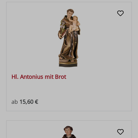
Hl. Antonius mit Brot
Regulärer Preis:
ab
15,60 €