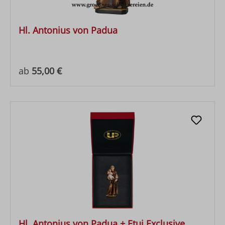
Hl. Antonius von Padua
Regulärer Preis:
ab
55,00 €
Hl. Antonius von Padua + Etui Exclusive