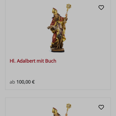
Hl. Adalbert mit Buch
Regulärer Preis:
ab
100,00 €