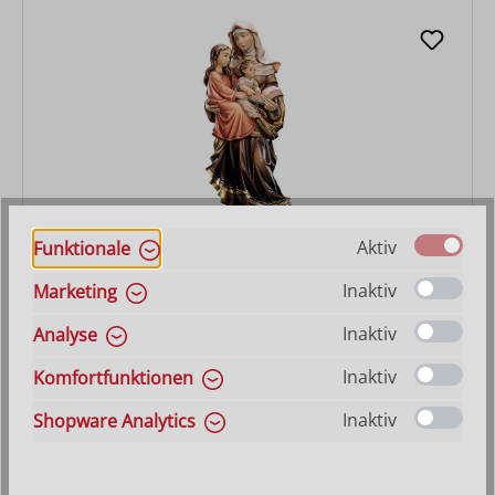
Aktiv
Funktionale
Hl. Anna Selbdritt
Inaktiv
Marketing
Inaktiv
Analyse
Regulärer Preis:
ab
156,00 €
Inaktiv
Komfortfunktionen
Inaktiv
Shopware Analytics