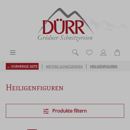
Zum Hauptinhalt springen
Du hast 0 Produk
Ware
|
|
← VORHERIGE SEITE
WEITERE SCHNITZEREIEN
HEILIGENFIGUREN
Heiligenfiguren
Produkte filtern