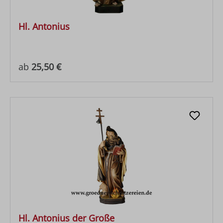
Hl. Antonius
Regulärer Preis:
ab
25,50 €
Hl. Antonius der Große