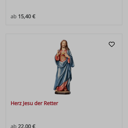
Regulärer Preis:
ab
15,40 €
Herz Jesu der Retter
Regulärer Preis:
ab
22,00 €