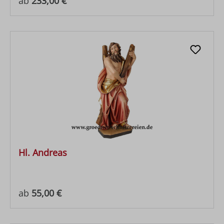
ab
233,00 €
Hl. Andreas
Regulärer Preis:
ab
55,00 €