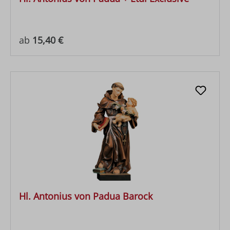
Regulärer Preis:
ab
15,40 €
Hl. Antonius von Padua Barock