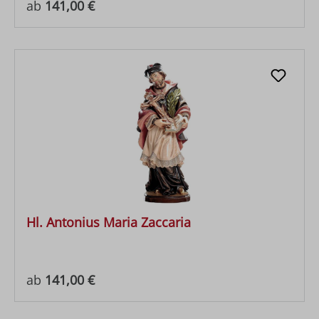
Regulärer Preis:
ab
141,00 €
Hl. Antonius Maria Zaccaria
Regulärer Preis:
ab
141,00 €