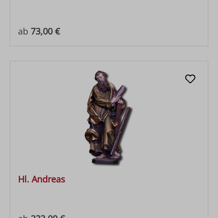
Regulärer Preis:
ab
73,00 €
Hl. Andreas
Regulärer Preis: