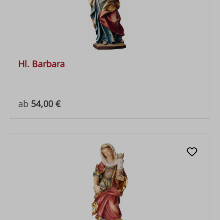
Hl. Barbara
Regulärer Preis:
ab
54,00 €