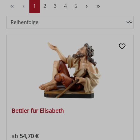
Seite
Seite
Seite
Seite
Seite
1
2
3
4
5
Bettler für Elisabeth
Regulärer Preis:
ab
54,70 €