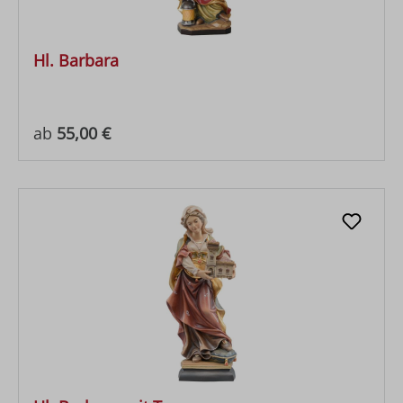
Hl. Barbara
Regulärer Preis:
ab
55,00 €