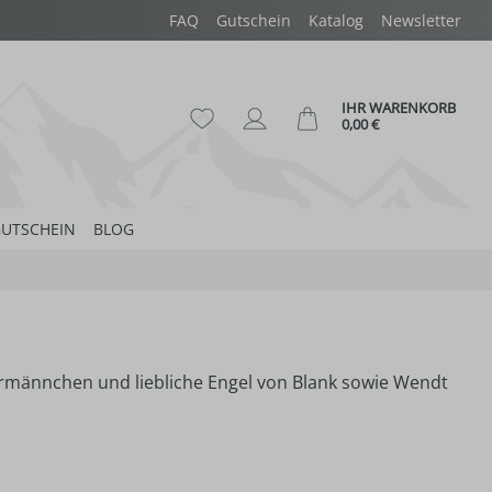
FAQ
Gutschein
Katalog
Newsletter
IHR WARENKORB
Du hast 0 Produkte auf dem Merk
Ware
0,00 €
UTSCHEIN
BLOG
hermännchen und liebliche Engel von Blank sowie Wendt