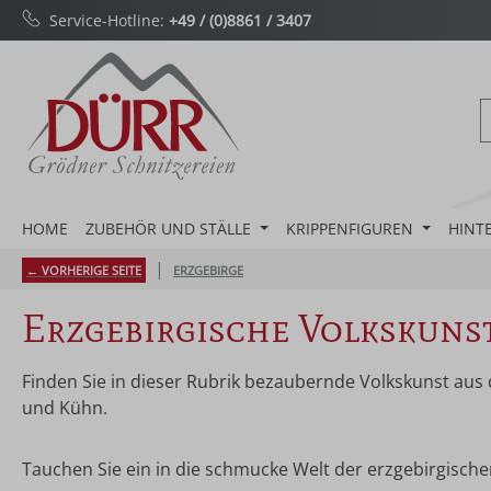
Service-Hotline:
+49 / (0)8861 / 3407
m Hauptinhalt springen
Zur Suche springen
Zur Hauptnavigation springen
HOME
ZUBEHÖR UND STÄLLE
KRIPPENFIGUREN
HINT
|
← VORHERIGE SEITE
ERZGEBIRGE
Erzgebirgische Volkskuns
Finden Sie in dieser Rubrik bezaubernde Volkskunst aus
und Kühn.
Tauchen Sie ein in die schmucke Welt der erzgebirgische