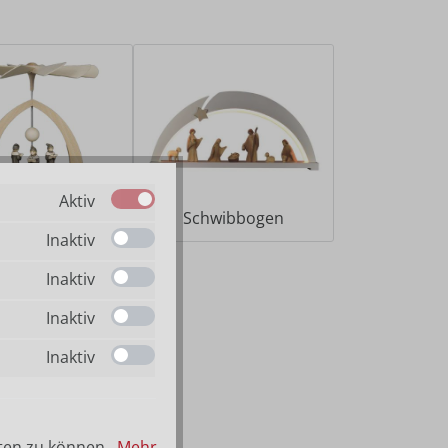
Aktiv
Pyramiden
Schwibbogen
Inaktiv
Inaktiv
Inaktiv
Inaktiv
ten zu können...
Mehr