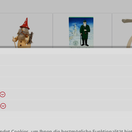
Räuchermännchen
Räucherkerzen
Miniaturen
det Cookies, um Ihnen die bestmögliche Funktionalität bie