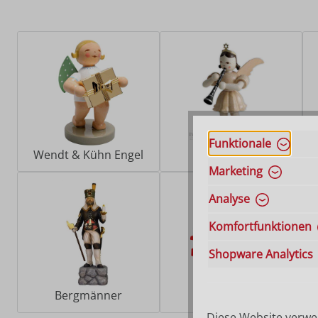
Funktionale
Wendt & Kühn Engel
Blank Engel
Marketing
Analyse
Komfortfunktionen
Shopware Analytics
Bergmänner
Baumbehang
Diese Website verwen