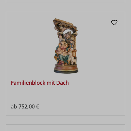
Familienblock mit Dach
Regulärer Preis:
ab
752,00 €