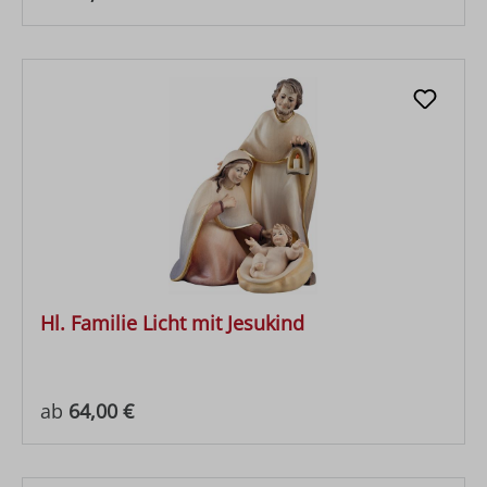
Hl. Familie Licht mit Jesukind
Regulärer Preis:
ab
64,00 €