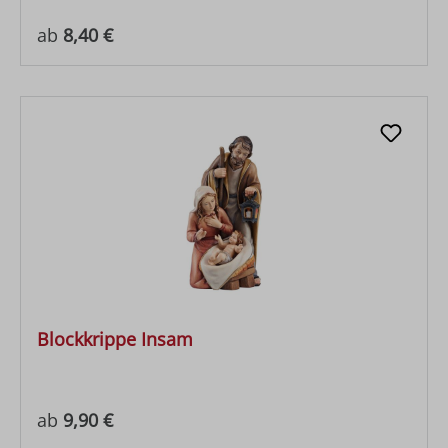
Regulärer Preis:
ab
8,40 €
Blockkrippe Insam
Regulärer Preis:
ab
9,90 €