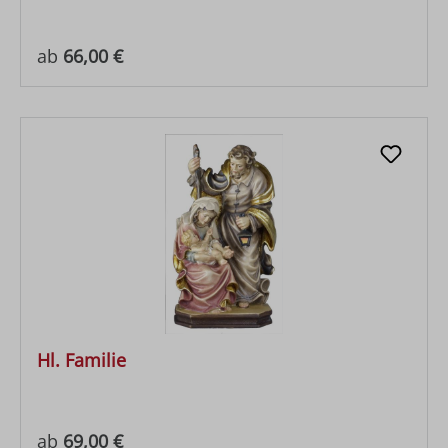
Regulärer Preis:
ab
66,00 €
Hl. Familie
Regulärer Preis:
ab
69,00 €