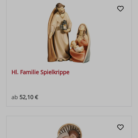
Hl. Familie Spielkrippe
Regulärer Preis:
ab
52,10 €