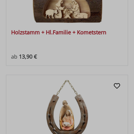
Holzstamm + Hl.Familie + Kometstern
Regulärer Preis:
ab
13,90 €