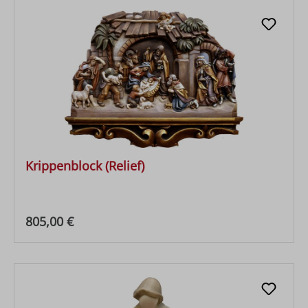
Krippenblock (Relief)
Regulärer Preis:
805,00 €