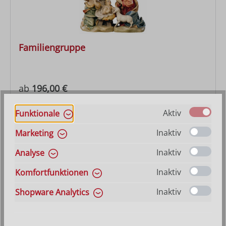
Familiengruppe
Regulärer Preis:
ab
196,00 €
Aktiv
Funktionale
Inaktiv
Marketing
Inaktiv
Analyse
Inaktiv
Komfortfunktionen
Inaktiv
Shopware Analytics