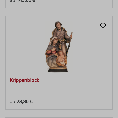
Krippenblock
Regulärer Preis:
ab
23,80 €