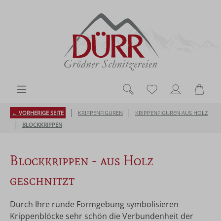
Zum Hauptinhalt springen
Du hast 0 Produk
Ware
|
|
← VORHERIGE SEITE
KRIPPENFIGUREN
KRIPPENFIGUREN AUS HOLZ
|
BLOCKKRIPPEN
Blockkrippen - aus Holz
geschnitzt
Durch Ihre runde Formgebung symbolisieren
Krippenblöcke sehr schön die Verbundenheit der