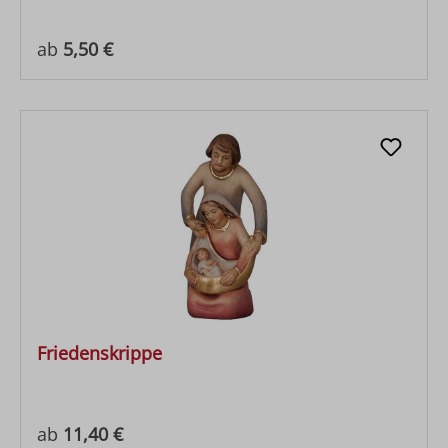
Regulärer Preis:
ab
5,50 €
Friedenskrippe
Regulärer Preis:
ab
11,40 €