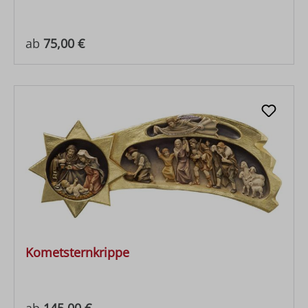
Regulärer Preis:
ab
75,00 €
Kometsternkrippe
Regulärer Preis:
ab
145,00 €