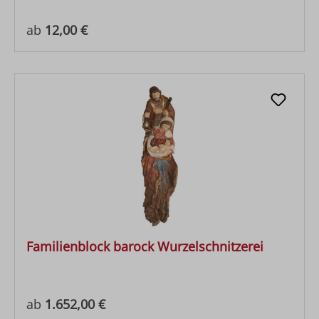
Regulärer Preis:
ab
12,00 €
Familienblock barock Wurzelschnitzerei
Regulärer Preis:
ab
1.652,00 €