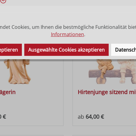
det Cookies, um Ihnen die bestmögliche Funktionalität bie
Informationen
.
eptieren
Ausgewählte Cookies akzeptieren
Datensch
ägerin
Hirtenjunge sitzend mit
 Preis:
Regulärer Preis:
0 €
ab
64,00 €