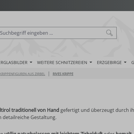
ERGLASBILDER
WEITERE SCHNITZEREIEN
ERZGEBIRGE
G
|
KRIPPENFIGUREN AUS ZIRBEL
RIVES KRIPPE
tirol traditionell von Hand
gefertigt und überzeugt durch i
h detailreiche Gestaltung.
en
völlig naturbelassen mit leichtem Zirbelduft
oder
bemalt
.