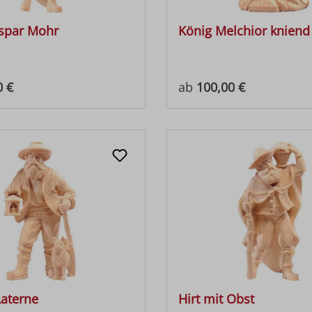
spar Mohr
König Melchior kniend
 Preis:
Regulärer Preis:
0 €
ab
100,00 €
Laterne
Hirt mit Obst