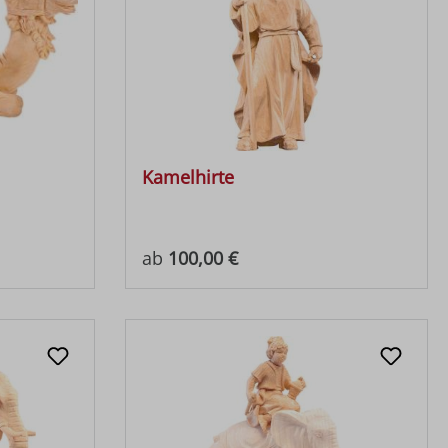
Kamelhirte
Regulärer Preis:
ab
100,00 €