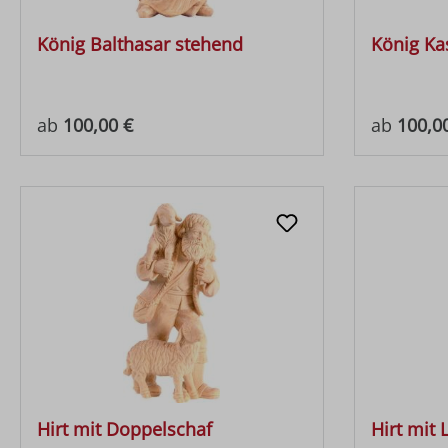
König Balthasar stehend
König Ka
Regulärer Preis:
Regulärer
ab
100,00 €
ab
100,0
Hirt mit Doppelschaf
Hirt mit 