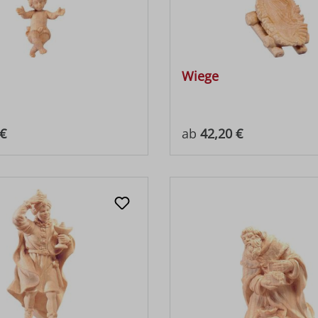
Wiege
 Preis:
Regulärer Preis:
€
ab
42,20 €