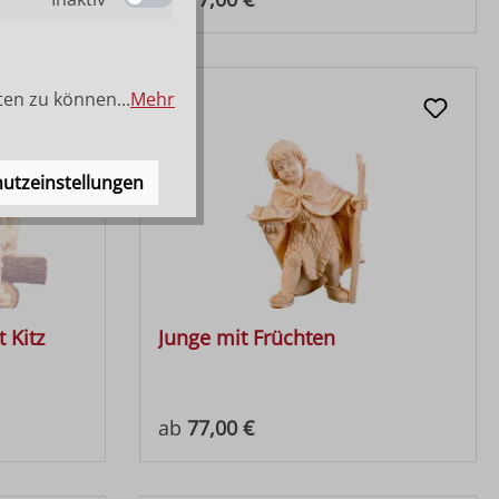
ten zu können...
Mehr
utzeinstellungen
 Kitz
Junge mit Früchten
Regulärer Preis:
ab
77,00 €