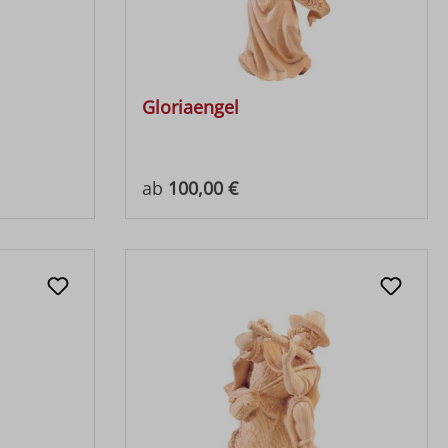
Gloriaengel
Regulärer Preis:
ab
100,00 €