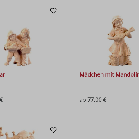
ar
Mädchen mit Mandoli
 Preis:
Regulärer Preis:
€
ab
77,00 €