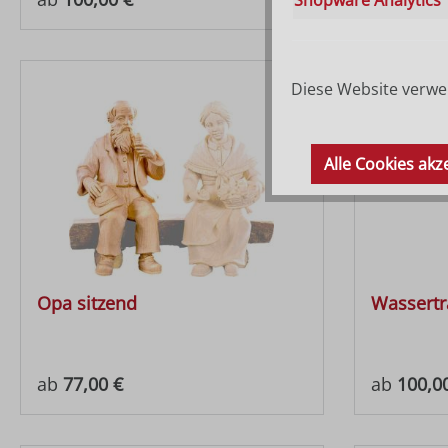
Diese Website verwen
Alle Cookies akz
Opa sitzend
Wassertr
Regulärer Preis:
Regulärer
ab
77,00 €
ab
100,0