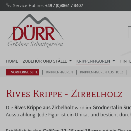
Service-Hotline:
+49 / (0)8861 / 3407
m Hauptinhalt springen
Zur Suche springen
Zur Hauptnavigation springen
HOME
ZUBEHÖR UND STÄLLE
KRIPPENFIGUREN
HINT
|
|
|
← VORHERIGE SEITE
KRIPPENFIGUREN
KRIPPENFIGUREN AUS HOLZ
Rives Krippe - Zirbelholz
Die
Rives Krippe aus Zirbelholz
wird im
Grödnertal in Süd
Ausstrahlung. Jede Figur ist ein Unikat und besticht durc
Erhältlich in den
Größen 12, 15 und 18 cm
sind die Figur