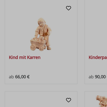
Kind mit Karren
Kinderpa
Regulärer Preis:
Regulärer
ab
66,00 €
ab
90,00 