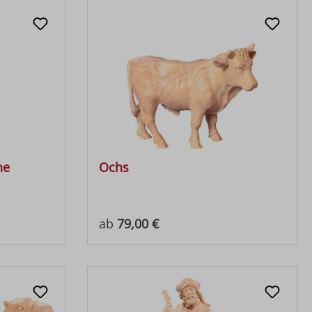
ne
Ochs
Regulärer Preis:
ab
79,00 €