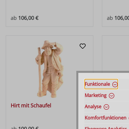
Regulärer Preis:
Regulärer
ab
106,00 €
ab
106,0
Funktionale
Marketing
Hirt mit Schaufel
Hirt sche
Analyse
Komfortfunktionen
Regulärer Preis:
Regulärer
ab
100,00 €
ab
100,0
Shopware Analytics