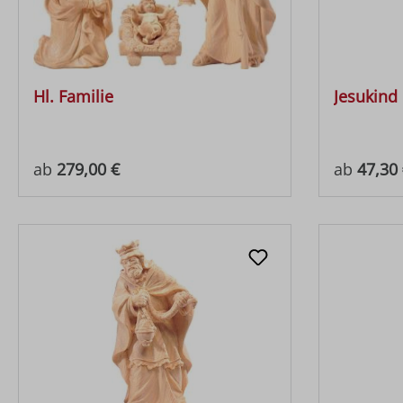
Hl. Familie
Jesukind
Regulärer Preis:
Regulärer
ab
279,00 €
ab
47,30 