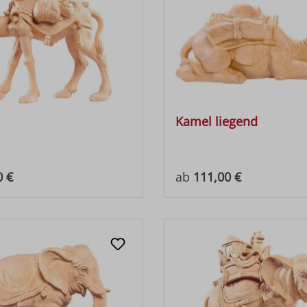
Kamel liegend
 Preis:
Regulärer Preis:
0 €
ab
111,00 €