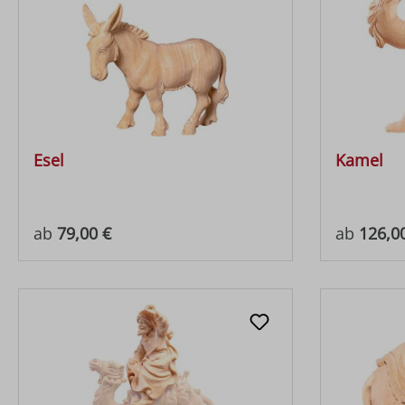
Esel
Kamel
Regulärer Preis:
Regulärer
ab
79,00 €
ab
126,0