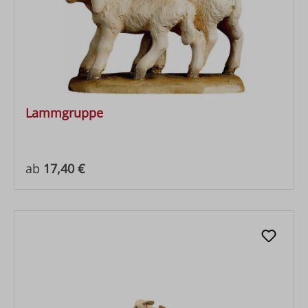
Lammgruppe
Regulärer Preis:
ab
17,40 €