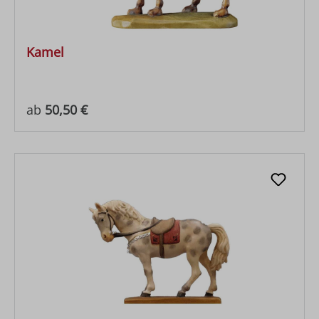
Kamel
Regulärer Preis:
ab
50,50 €