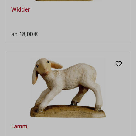
Widder
Regulärer Preis:
ab
18,00 €
Lamm