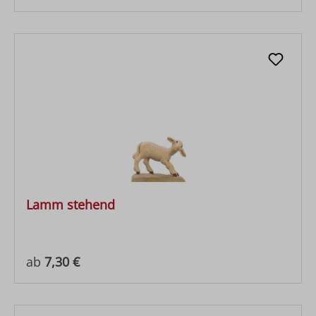
Lamm stehend
Regulärer Preis:
ab
7,30 €