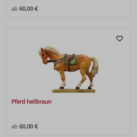
Regulärer Preis:
ab
60,00 €
Pferd hellbraun
Regulärer Preis:
ab
60,00 €