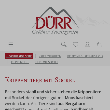
Zum Hauptinhalt springen
Du hast 0 Produk
Ware
|
|
← VORHERIGE SEITE
KRIPPENFIGUREN
KRIPPENFIGUREN AUS HOLZ
|
|
KRIPPENTIERE
TIERE MIT SOCKEL
Krippentiere mit Sockel
Besonders
stabil und sicher stehen die Krippentiere
mit Sockel
, der übrigens
gut mit Moos kaschiert
werden kann. Alle Tiere sind
aus Bergahorn
geschnitzt
und ggf. mit Acrylfarben
handbemalt
.