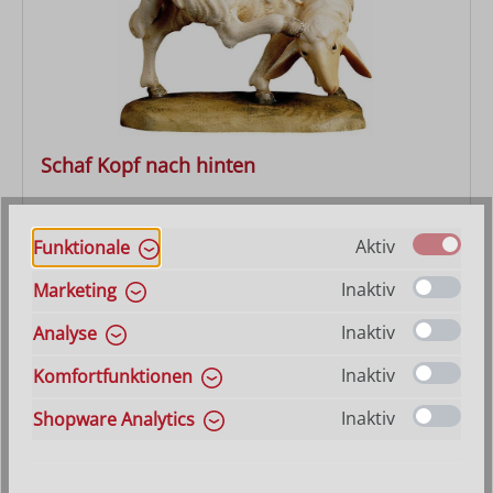
Schaf Kopf nach hinten
Aktiv
Funktionale
Regulärer Preis:
ab
17,40 €
Inaktiv
Marketing
Inaktiv
Analyse
Inaktiv
Komfortfunktionen
Inaktiv
Shopware Analytics