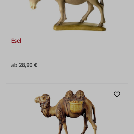
Esel
Regulärer Preis:
ab
28,90 €