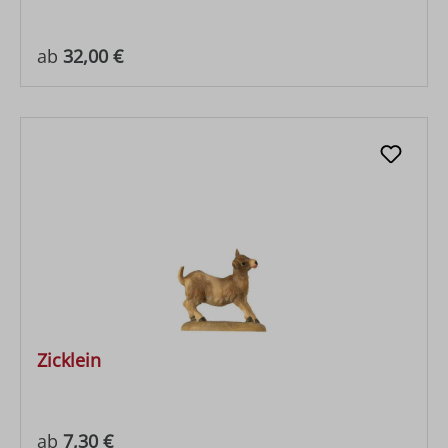
Regulärer Preis:
ab
32,00 €
Zicklein
Regulärer Preis:
ab
7,30 €