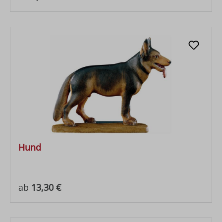
Hund
Regulärer Preis:
ab
13,30 €