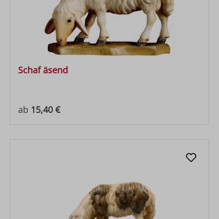
Schaf äsend
Regulärer Preis:
ab
15,40 €