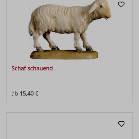
Schaf schauend
Regulärer Preis:
ab
15,40 €