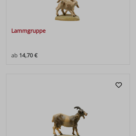
Lammgruppe
Regulärer Preis:
ab
14,70 €