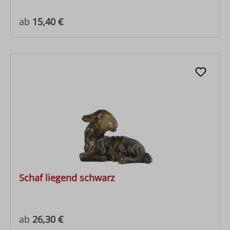
Regulärer Preis:
ab
15,40 €
Schaf liegend schwarz
Regulärer Preis:
ab
26,30 €