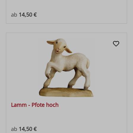
Regulärer Preis:
ab
14,50 €
Lamm - Pfote hoch
Regulärer Preis:
ab
14,50 €