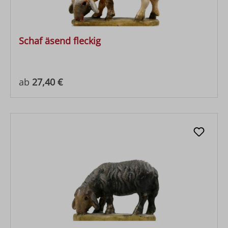
Schaf äsend fleckig
Regulärer Preis:
ab
27,40 €