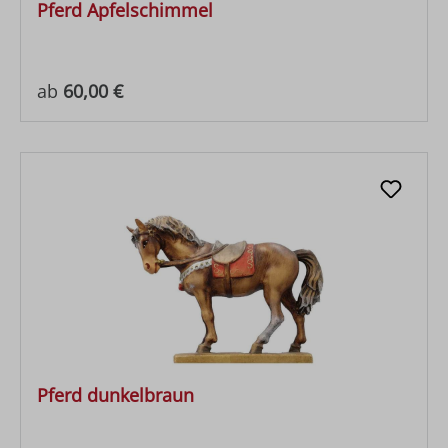
Pferd Apfelschimmel
Regulärer Preis:
ab
60,00 €
Pferd dunkelbraun