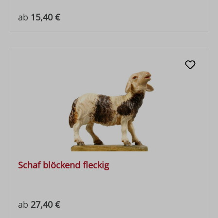
Regulärer Preis:
ab
15,40 €
Schaf blöckend fleckig
Regulärer Preis:
ab
27,40 €