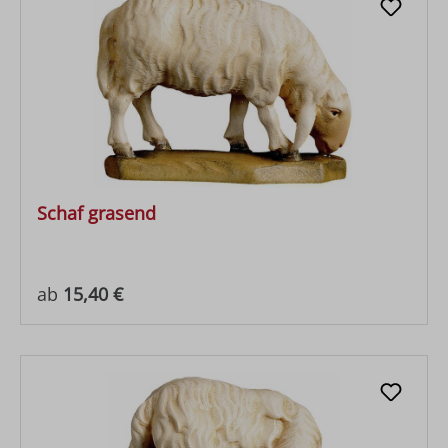
Schaf grasend
Regulärer Preis:
ab
15,40 €