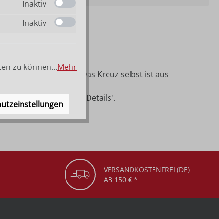
Inaktiv
Inaktiv
ten zu können...
Mehr
ndenholz geschnitzt. Das Kreuz selbst ist aus
aße finden Sie unter 'Details'.
utzeinstellungen
VERSANDKOSTENFREI
(DE)
AB 150 € *