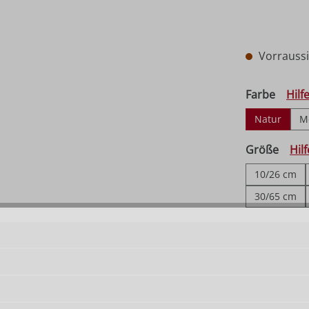
Vorraussic
auswä
Farbe
Hilf
Natur
M
ausw
Größe
Hil
10/26 cm
30/65 cm
110/230 cm
Produkt