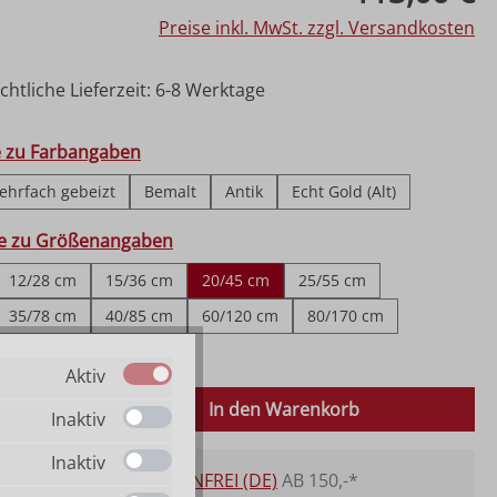
Preise inkl. MwSt. zzgl. Versandkosten
htliche Lieferzeit: 6-8 Werktage
hlen
e zu Farbangaben
ehrfach gebeizt
Bemalt
Antik
Echt Gold (Alt)
ählen
fe zu Größenangaben
12/28 cm
15/36 cm
20/45 cm
25/55 cm
35/78 cm
40/85 cm
60/120 cm
80/170 cm
150/320 cm
Aktiv
 Anzahl: Gib den gewünschten Wert ein o
In den Warenkorb
Inaktiv
Inaktiv
VERSANDKOSTENFREI (DE)
AB 150,-*