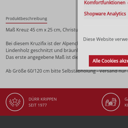
Komfortfunktionen
Shopware Analytics
Produktbeschreibung
Maß Kreuz 45 cm x 25 cm, Christus 20 cm
Diese Website verwen
Bei diesem Kruzifix ist der Alpenchristus von Größe 10 
Lindenholz geschnitzt und bräunlich gebeizt.
Das erste angegebene Maß ist die Größe vom Christuskorp
Alle Cookies akz
Ab Größe 60/120 cm bitte Selbstabholung - Versand nur
DÜRR KRIPPEN
G
SEIT 1977
K