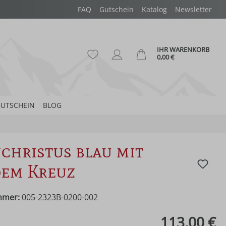
FAQ
Gutschein
Katalog
Newsletter
IHR WARENKORB
Du hast 0 Produkte auf dem Merk
Ware
0,00 €
UTSCHEIN
BLOG
christus blau mit
dem Kreuz
mmer:
005-2323B-0200-002
eis:
113,00 €