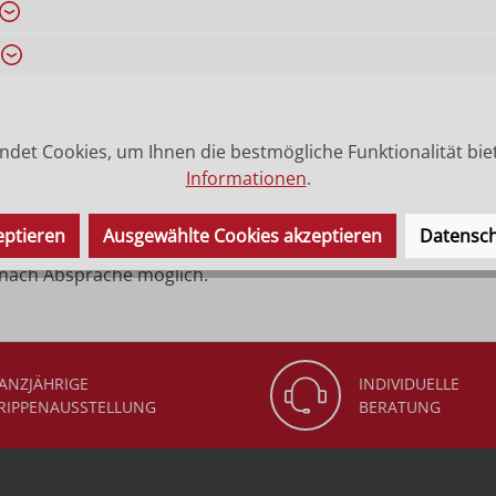
det Cookies, um Ihnen die bestmögliche Funktionalität bie
cm bis Größe 40 cm aus Ahornholz und ab Größe 60 cm aus Li
Informationen
.
us, das zweite Maß ist die Länge vom Kreuz. Die genauen M
eptieren
Ausgewählte Cookies akzeptieren
Datensch
 nach Absprache möglich.
ANZJÄHRIGE
INDIVIDUELLE
RIPPENAUSSTELLUNG
BERATUNG