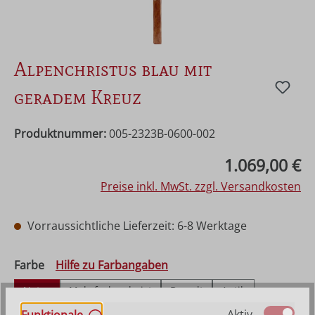
Alpenchristus blau mit
geradem Kreuz
Produktnummer:
005-2323B-0600-002
Regulärer Preis:
1.069,00 €
Preise inkl. MwSt. zzgl. Versandkosten
Vorraussichtliche Lieferzeit: 6-8 Werktage
auswählen
Farbe
Hilfe zu Farbangaben
Natur
Mehrfach gebeizt
Bemalt
Antik
Echt Gold (Alt)
Aktiv