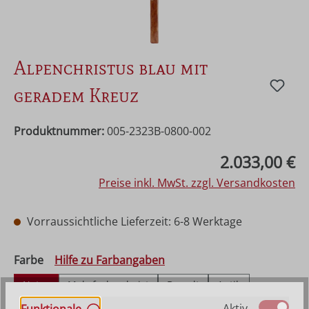
Alpenchristus blau mit
geradem Kreuz
Produktnummer:
005-2323B-0800-002
Regulärer Preis:
2.033,00 €
Preise inkl. MwSt. zzgl. Versandkosten
Vorraussichtliche Lieferzeit: 6-8 Werktage
auswählen
Farbe
Hilfe zu Farbangaben
Natur
Mehrfach gebeizt
Bemalt
Antik
Echt Gold (Alt)
Aktiv