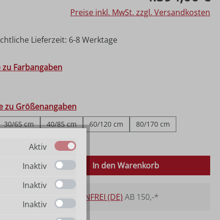
Preise inkl. MwSt. zzgl. Versandkosten
htliche Lieferzeit: 6-8 Werktage
hlen
e zu Farbangaben
ählen
fe zu Größenangaben
30/65 cm
40/85 cm
60/120 cm
80/170 cm
150/320 cm
Aktiv
 Anzahl: Gib den gewünschten Wert ein o
In den Warenkorb
Inaktiv
Inaktiv
VERSANDKOSTENFREI (DE)
AB 150,-*
Inaktiv