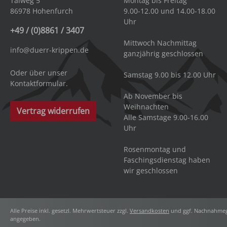
Talweg 5
Montag bis Freitag
86978 Hohenfurch
9.00-12.00 und 14.00-18.00
Uhr
+49 / (0)8861 / 3407
Mittwoch Nachmittag
info@duerr-krippen.de
ganzjährig geschlossen
Oder über unser
Samstag 9.00 bis 12.00 Uhr
Kontaktformular
.
Ab November bis
Weihnachten
Vertrag widerrufen
Alle Samstage 9.00-16.00
Uhr
Rosenmontag und
Faschingsdienstag haben
wir geschlossen
Alle Preise inkl. gesetzl. Mehrwertsteuer zzgl.
Versandkosten
und ggf. Nachnahmeg
angegeben.