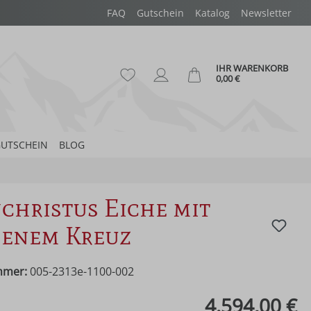
FAQ
Gutschein
Katalog
Newsletter
IHR WARENKORB
Du hast 0 Produkte auf dem Merk
Ware
0,00 €
UTSCHEIN
BLOG
christus Eiche mit
genem Kreuz
mmer:
005-2313e-1100-002
eis:
4.594,00 €