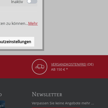
Inaktiv
ten zu können...
Mehr
nd bräunlich gebeizt.
utzeinstellungen
VERSANDKOSTENFREI
(DE)
AB 150 € *
d
Newsletter
Verpassen Sie keine Angebote mehr ...