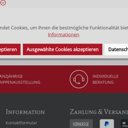
det Cookies, um Ihnen die bestmögliche Funktionalität bie
geschnitzt. Das Kreuz selbst ist aus Lindenholz geschnitzt u
Informationen
.
pus, das zweite Maß ist die Länge vom Kreuz.
eptieren
Ausgewählte Cookies akzeptieren
Datensch
ANZJÄHRIGE
INDIVIDUELLE
RIPPENAUSSTELLUNG
BERATUNG
Information
Zahlung & Versan
Kontaktformular