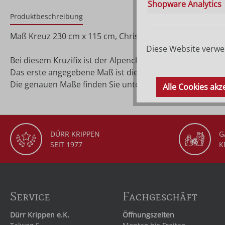
Shopware Analytics
Produktbeschreibung
Maß Kreuz 230 cm x 115 cm, Christus 110 cm
Diese Website verwen
Bei diesem Kruzifix ist der Alpenchristus aus Eichenholz 
Das erste angegebene Maß ist die Größe vom Christuskor
Die genauen Maße finden Sie unter 'Details'.
Alle Cookies akz
DÜRR KRIPPEN
G
SEIT 1977
K
Service
Fachgeschäft
Dürr Krippen e.K.
Öffnungszeiten