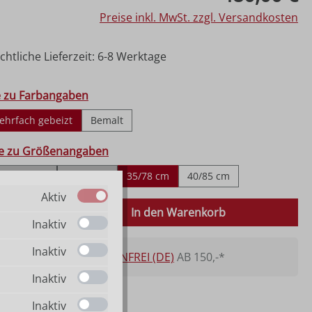
Preise inkl. MwSt. zzgl. Versandkosten
htliche Lieferzeit: 6-8 Werktage
hlen
e zu Farbangaben
ehrfach gebeizt
Bemalt
ählen
fe zu Größenangaben
25/55 cm
30/65 cm
35/78 cm
40/85 cm
Aktiv
 Anzahl: Gib den gewünschten Wert ein o
In den Warenkorb
Inaktiv
Inaktiv
VERSANDKOSTENFREI (DE)
AB 150,-*
Inaktiv
Inaktiv