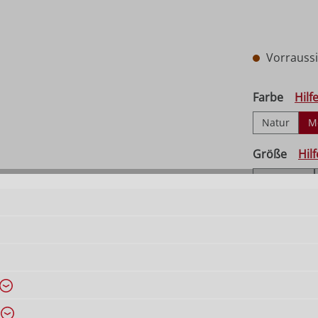
Vorraussic
auswä
Farbe
Hilf
Natur
M
ausw
Größe
Hil
20/45 cm
Produkt