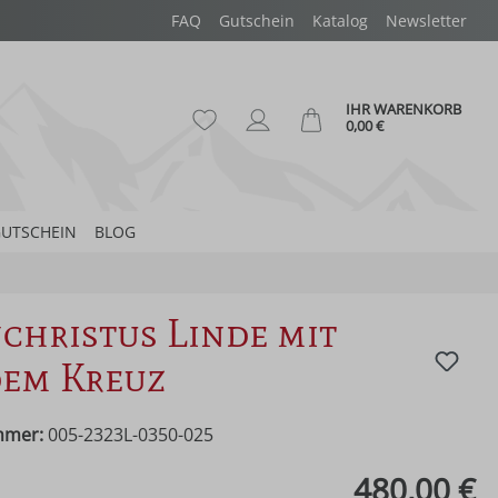
FAQ
Gutschein
Katalog
Newsletter
IHR WARENKORB
Du hast 0 Produkte auf dem Merk
Ware
0,00 €
UTSCHEIN
BLOG
christus Linde mit
dem Kreuz
mmer:
005-2323L-0350-025
eis:
480,00 €