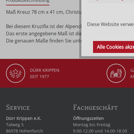
Produktbeschreibung
Maß Kreuz 78 cm x 41 cm, Christus 35 cm
Diese Website verwen
Bei diesem Kruzifix ist der Alpenchristus aus Lindenholz 
Das erste angegebene Maß ist die Größe vom Christuskor
Die genauen Maße finden Sie unter 'Details'.
Alle Cookies akz
DÜRR KRIPPEN
G
SEIT 1977
K
Service
Fachgeschäft
Dürr Krippen e.K.
Öffnungszeiten
Talweg 5
Montag bis Freitag
86978 Hohenfurch
9.00-12.00 und 14.00-18.00