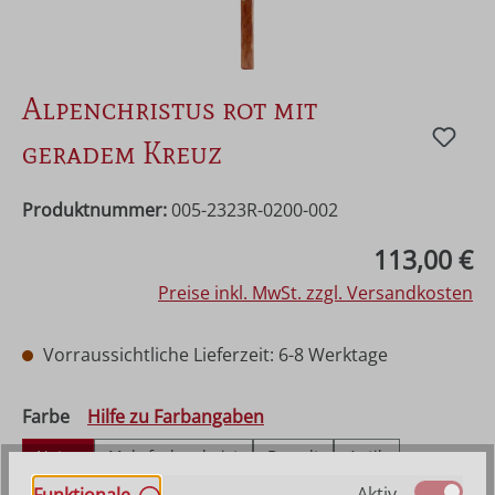
Alpenchristus rot mit
geradem Kreuz
Produktnummer:
005-2323R-0200-002
Regulärer Preis:
113,00 €
Preise inkl. MwSt. zzgl. Versandkosten
Vorraussichtliche Lieferzeit: 6-8 Werktage
auswählen
Farbe
Hilfe zu Farbangaben
Natur
Mehrfach gebeizt
Bemalt
Antik
Echt Gold (Alt)
Aktiv