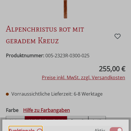
Alpenchristus rot mit
geradem Kreuz
Produktnummer:
005-2323R-0300-025
Regulärer Preis:
255,00 €
Preise inkl. MwSt. zzgl. Versandkosten
Vorraussichtliche Lieferzeit: 6-8 Werktage
auswählen
Farbe
Hilfe zu Farbangaben
Natur
Mehrfach gebeizt
Bemalt
Antik
Echt Gold (Alt)
Aktiv