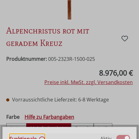
Alpenchristus rot mit
geradem Kreuz
Produktnummer:
005-2323R-1500-025
Regulärer Preis:
8.976,00 €
Preise inkl. MwSt. zzgl. Versandkosten
Vorraussichtliche Lieferzeit: 6-8 Werktage
auswählen
Farbe
Hilfe zu Farbangaben
Natur
Mehrfach gebeizt
Bemalt
Antik
Echt Gold (Alt)
Aktiv