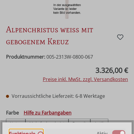
Alpenchristus weiss mit
gebogenem Kreuz
Produktnummer:
005-2313W-0800-067
Regulärer Preis:
3.326,00 €
Preise inkl. MwSt. zzgl. Versandkosten
Vorraussichtliche Lieferzeit: 6-8 Werktage
auswählen
Farbe
Hilfe zu Farbangaben
Natur
Mehrfach gebeizt
Bemalt
Antik
Echt Gold (Alt)
Aktiv