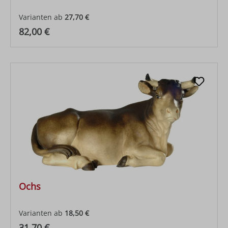
Varianten ab
27,70 €
Regulärer Preis:
82,00 €
Ochs
Varianten ab
18,50 €
Regulärer Preis:
31,70 €