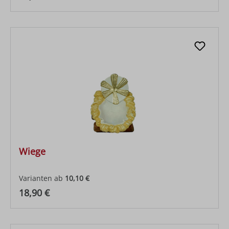
Wiege
Varianten ab
10,10 €
Regulärer Preis:
18,90 €