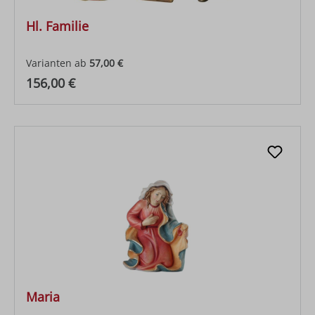
Hl. Familie
Varianten ab
57,00 €
Regulärer Preis:
156,00 €
Maria