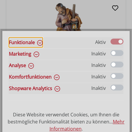
Aktiv
Funktionale
Inaktiv
Marketing
Inaktiv
Analyse
Josef
Inaktiv
Komfortfunktionen
Varianten ab
22,30 €
Inaktiv
Shopware Analytics
Regulärer Preis:
68,00 €
Diese Website verwendet Cookies, um Ihnen die
bestmögliche Funktionalität bieten zu können...
Mehr
Informationen
.