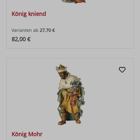
König kniend
Varianten ab
27,70 €
Regulärer Preis:
82,00 €
König Mohr