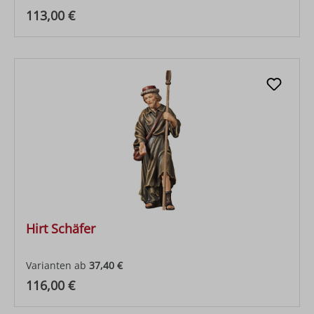
Regulärer Preis:
113,00 €
Hirt Schäfer
Varianten ab
37,40 €
Regulärer Preis:
116,00 €