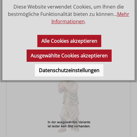
Diese Website verwendet Cookies, um Ihnen die
bestmögliche Funktionalität bieten zu können...
Mehr
Informationen
.
Magd stehend mit Korb
Varianten ab
34,50 €
Alle Cookies akzeptieren
Regulärer Preis:
113,00 €
Ausgewählte Cookies akzeptieren
Datenschutzeinstellungen