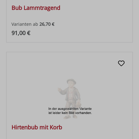
Bub Lammtragend
Varianten ab
26,70 €
Regulärer Preis:
91,00 €
Hirtenbub mit Korb