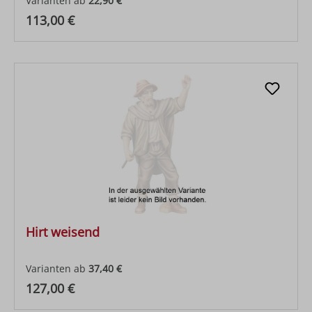
Varianten ab
22,90 €
Regulärer Preis:
113,00 €
Hirt weisend
Varianten ab
37,40 €
Regulärer Preis:
127,00 €