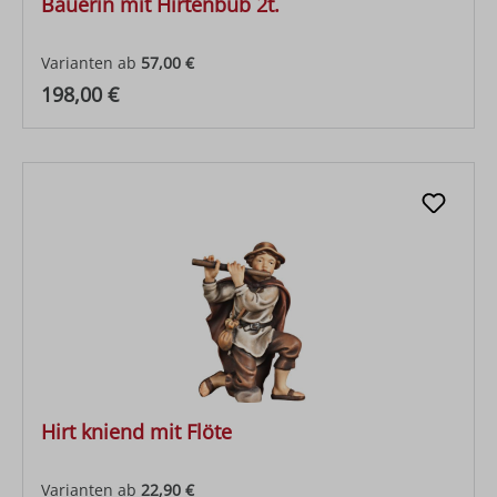
Bäuerin mit Hirtenbub 2t.
Varianten ab
57,00 €
Regulärer Preis:
198,00 €
Hirt kniend mit Flöte
Varianten ab
22,90 €