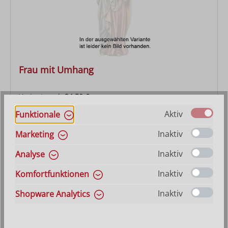
Frau mit Umhang
Varianten ab
34,50 €
Regulärer Preis:
113,00 €
Aktiv
Funktionale
Inaktiv
Marketing
Inaktiv
Analyse
Inaktiv
Komfortfunktionen
Inaktiv
Shopware Analytics