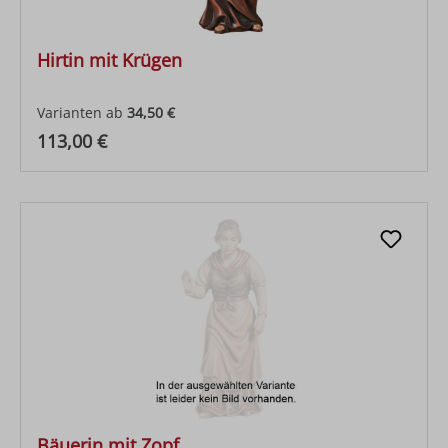
Hirtin mit Krügen
Varianten ab
34,50 €
Regulärer Preis:
113,00 €
Bäuerin mit Zopf