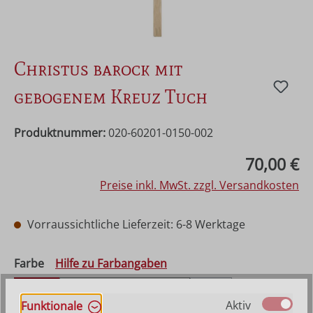
Christus barock mit
gebogenem Kreuz Tuch
Produktnummer:
020-60201-0150-002
Regulärer Preis:
70,00 €
Preise inkl. MwSt. zzgl. Versandkosten
Vorraussichtliche Lieferzeit: 6-8 Werktage
auswählen
Farbe
Hilfe zu Farbangaben
Natur
Natur mit Kreuz gebeizt
Antik
(Diese Option ist zurzeit n
Aktiv
Funktionale
Mehrfach gebeizt
Bemalt
Bemalt rot