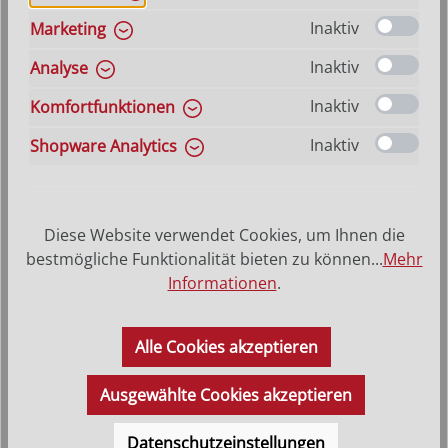
Inaktiv
Marketing
Bemalt weiss
Echt Gold
(Diese Option ist zurzeit nicht verfügbar.)
Inaktiv
Analyse
auswählen
Größe
Hilfe zu Größenangaben
Inaktiv
Komfortfunktionen
10/24 cm
15/36 cm
20/46 cm
25/57 cm
30/65 cm
40/85 cm
60/120 cm
Inaktiv
Shopware Analytics
Produkt Anzahl: Gib den gewünschten Wer
In den Warenkorb
Diese Website verwendet Cookies, um Ihnen die
VERSANDKOSTENFREI (DE)
AB 150,-*
bestmögliche Funktionalität bieten zu können...
Mehr
Informationen
.
Produktbeschreibung
Alle Cookies akzeptieren
Der Christus, auf dem Bild der Ausführung gebeizt, ist
farblos gewachst.
Ausgewählte Cookies akzeptieren
Datenschutzeinstellungen