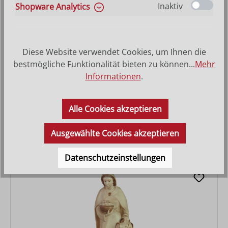
Inaktiv
Shopware Analytics
Diese Website verwendet Cookies, um Ihnen die
bestmögliche Funktionalität bieten zu können...
Mehr
Informationen
.
Hirt mit Lamm auf Schulter
Alle Cookies akzeptieren
Varianten ab
27,90 €
Regulärer Preis:
36,30 €
Ausgewählte Cookies akzeptieren
Datenschutzeinstellungen