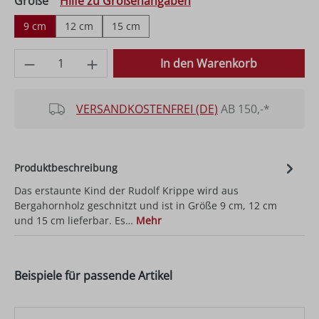
auswählen
Größe
Hilfe zu Größenangaben
9 cm
12 cm
15 cm
Produkt Anzahl: Gib den gewünschten Wer
In den Warenkorb
VERSANDKOSTENFREI (DE)
AB 150,-*
Produktbeschreibung
Das erstaunte Kind der Rudolf Krippe wird aus
Bergahornholz geschnitzt und ist in Größe 9 cm, 12 cm
und 15 cm lieferbar. Es…
Mehr
Beispiele für passende Artikel