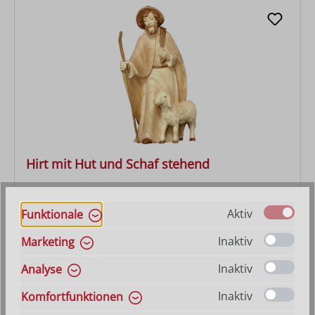
Hirt mit Hut und Schaf stehend
Varianten ab
27,90 €
Aktiv
Funktionale
Regulärer Preis:
36,30 €
Inaktiv
Marketing
Inaktiv
Analyse
Inaktiv
Komfortfunktionen