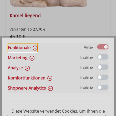
Kamel liegend
Varianten ab
27,70 €
Regulärer Preis:
45,10 €
Aktiv
Funktionale
Inaktiv
Marketing
Inaktiv
Analyse
Inaktiv
Komfortfunktionen
Inaktiv
Shopware Analytics
Diese Website verwendet Cookies, um Ihnen die
Kamelreiter