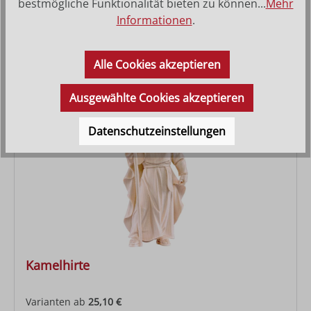
bestmögliche Funktionalität bieten zu können...
Mehr
Informationen
.
Varianten ab
25,10 €
Regulärer Preis:
37,00 €
Alle Cookies akzeptieren
Ausgewählte Cookies akzeptieren
Datenschutzeinstellungen
Kamelhirte
Varianten ab
25,10 €