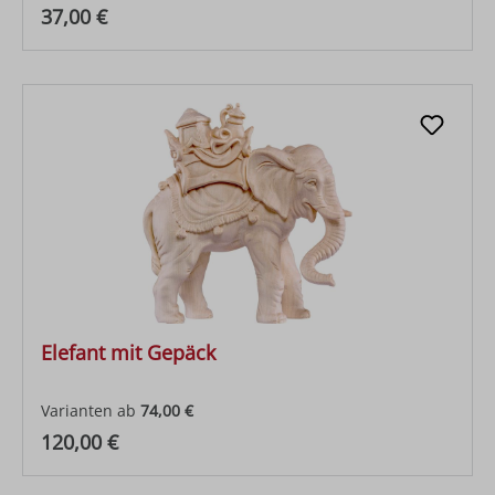
Regulärer Preis:
37,00 €
Elefant mit Gepäck
Varianten ab
74,00 €
Regulärer Preis:
120,00 €