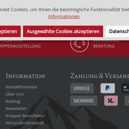
blonden oder braunen Haaren
erhältlich.
det Cookies, um Ihnen die bestmögliche Funktionalität bie
Informationen
.
eptieren
Ausgewählte Cookies akzeptieren
Datensch
ANZJÄHRIGE
INDIVIDUELLE
RIPPENAUSSTELLUNG
BERATUNG
Information
Zahlung & Versan
Kontaktformular
Über Uns
Katalog
Newsletter
Krippen Manufaktur
Versandinformation