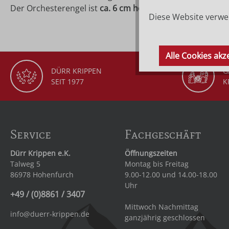
Der Orchesterengel ist
ca. 6 cm hoch
und entweder
mit 
Diese Website verwen
Alle Cookies akz
DÜRR KRIPPEN
G
SEIT 1977
K
Service
Fachgeschäft
Dürr Krippen e.K.
Öffnungszeiten
Talweg 5
Montag bis Freitag
86978 Hohenfurch
9.00-12.00 und 14.00-18.00
Uhr
+49 / (0)8861 / 3407
Mittwoch Nachmittag
info@duerr-krippen.de
ganzjährig geschlossen