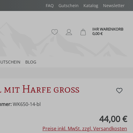
FAQ
Gutschein
Katalog
Newsletter
IHR WARENKORB
Du hast 0 Produkte auf dem Merk
Ware
0,00 €
UTSCHEIN
BLOG
 mit Harfe groß
mmer:
WK650-14-bl
eis:
44,00 €
Preise inkl. MwSt. zzgl. Versandkosten