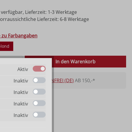
 verfügbar, Lieferzeit: 1-3 Werktage
rraussichtliche Lieferzeit: 6-8 Werktage
hlen
e zu Farbangaben
blond
 Anzahl: Gib den gewünschten Wert ein o
In den Warenkorb
Aktiv
VERSANDKOSTENFREI (DE)
AB 150,-*
Inaktiv
Inaktiv
Inaktiv
Inaktiv