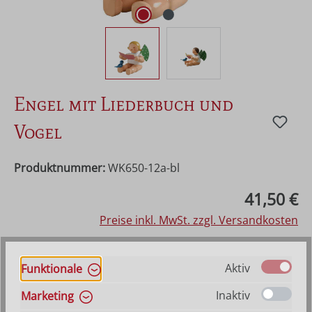
Engel mit Liederbuch und
Vogel
Produktnummer:
WK650-12a-bl
Regulärer Preis:
41,50 €
Preise inkl. MwSt. zzgl. Versandkosten
Sofort verfügbar, Lieferzeit: 1-3 Werktage
Aktiv
Funktionale
Inaktiv
Marketing
auswählen
Farbe
Hilfe zu Farbangaben