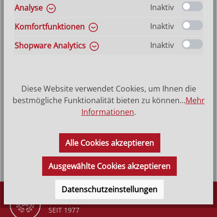
Inaktiv
Analyse
Haarfarbe blond
Haarfarbe braun
Inaktiv
Komfortfunktionen
Produkt Anzahl: Gib den gewünschten Wer
In den Warenkorb
Inaktiv
Shopware Analytics
VERSANDKOSTENFREI (DE)
AB 150,-*
Diese Website verwendet Cookies, um Ihnen die
bestmögliche Funktionalität bieten zu können...
Mehr
Produktbeschreibung
Informationen
.
Engel mit LiederbuchDie 11 Punkte auf den Flügeln
verraten es, dies muss ein Engel von Wendt & Kühn
sein.Der Orchesterengel…
Mehr
Alle Cookies akzeptieren
Ausgewählte Cookies akzeptieren
Datenschutzeinstellungen
DÜRR KRIPPEN
SEIT 1977