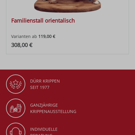
Familienstall orientalisch
Varianten ab
119,00 €
Regulärer Preis:
308,00 €
DÜRR KRIPPEN
SEIT 1977
GANZJÄHRIGE
KRIPPENAUSSTELLUNG
INDIVIDUELLE