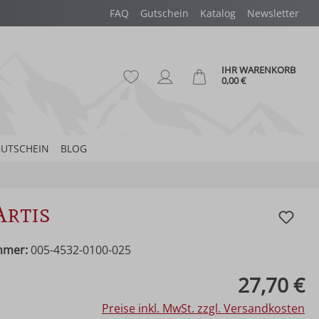
FAQ
Gutschein
Katalog
Newsletter
IHR WARENKORB
Du hast 0 Produkte auf dem Merk
Ware
0,00 €
UTSCHEIN
BLOG
Artis
mmer:
005-4532-0100-025
eis:
27,70 €
Preise inkl. MwSt. zzgl. Versandkosten