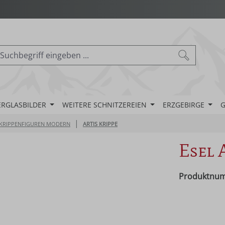
ERGLASBILDER
WEITERE SCHNITZEREIEN
ERZGEBIRGE
G
|
KRIPPENFIGUREN MODERN
ARTIS KRIPPE
Esel 
Produktnu
Regulärer Pr