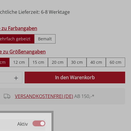
htliche Lieferzeit: 6-8 Werktage
hlen
e zu Farbangaben
ehrfach gebeizt
Bemalt
ählen
fe zu Größenangaben
 cm
12 cm
15 cm
20 cm
30 cm
40 cm
60 cm
n ist zurzeit nicht verfügbar.)
 Anzahl: Gib den gewünschten Wert ein o
In den Warenkorb
VERSANDKOSTENFREI (DE)
AB 150,-*
Aktiv