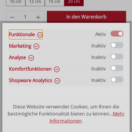
10 cm
12 cm
15 cm
20 cm
Produkt Anzahl: Gib den gewünschten Wer
In den Warenkorb
Aktiv
Funktionale
VERSANDKOSTENFREI (DE)
AB 150,-*
Inaktiv
Marketing
Inaktiv
Analyse
Produktbeschreibung
Inaktiv
Komfortfunktionen
Inaktiv
Shopware Analytics
Beispiele für passende Artikel
Diese Website verwendet Cookies, um Ihnen die
bestmögliche Funktionalität bieten zu können...
Mehr
Informationen
.