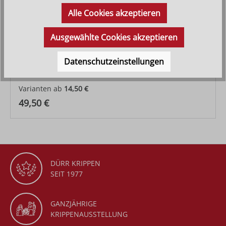
Alle Cookies akzeptieren
Ausgewählte Cookies akzeptieren
Ochs Fides
Datenschutzeinstellungen
Varianten ab
14,50 €
Regulärer Preis:
49,50 €
DÜRR KRIPPEN
SEIT 1977
GANZJÄHRIGE
KRIPPENAUSSTELLUNG