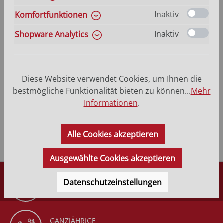
auswählen
Größe
Hilfe zu Größenangaben
Inaktiv
Komfortfunktionen
9 cm
12 cm
15 cm
18 cm
24 cm
35 cm
Inaktiv
Shopware Analytics
Produkt Anzahl: Gib den gewünschten Wer
In den Warenkorb
VERSANDKOSTENFREI (DE)
AB 150,-*
Diese Website verwendet Cookies, um Ihnen die
bestmögliche Funktionalität bieten zu können...
Mehr
Informationen
.
Produktbeschreibung
Alle Cookies akzeptieren
Ausgewählte Cookies akzeptieren
DÜRR KRIPPEN
Datenschutzeinstellungen
SEIT 1977
GANZJÄHRIGE