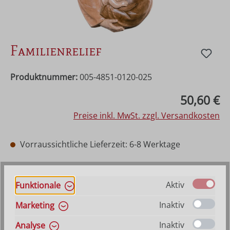
Familienrelief
Produktnummer:
005-4851-0120-025
Regulärer Preis:
50,60 €
Preise inkl. MwSt. zzgl. Versandkosten
Vorraussichtliche Lieferzeit: 6-8 Werktage
auswählen
Farbe
Hilfe zu Farbangaben
Aktiv
Funktionale
Natur
Gewachst mit Goldrand
Mehrfach gebeizt
Inaktiv
Marketing
Bemalt
Inaktiv
Analyse