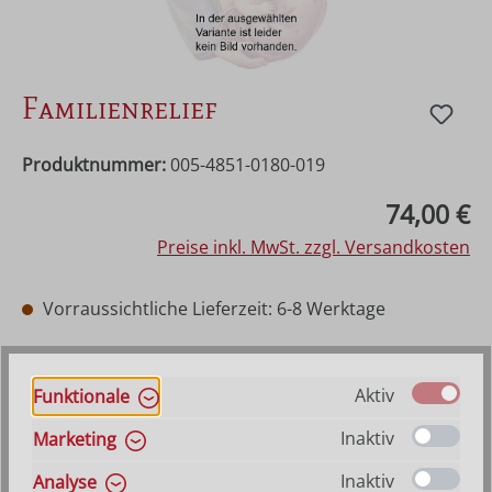
Familienrelief
Produktnummer:
005-4851-0180-019
Regulärer Preis:
74,00 €
Preise inkl. MwSt. zzgl. Versandkosten
Vorraussichtliche Lieferzeit: 6-8 Werktage
auswählen
Farbe
Hilfe zu Farbangaben
Aktiv
Funktionale
Natur
Gewachst mit Goldrand
Mehrfach gebeizt
Inaktiv
Marketing
Bemalt
Inaktiv
Analyse