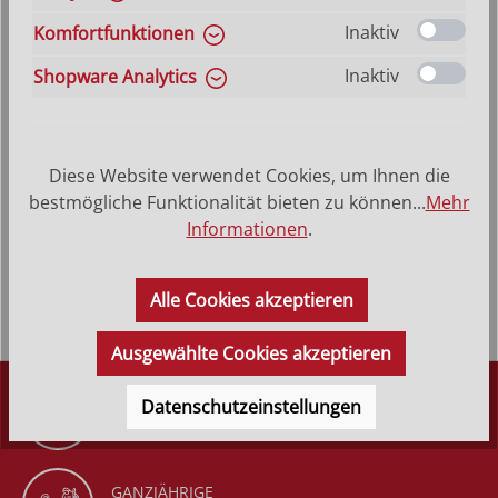
auswählen
Größe
Hilfe zu Größenangaben
Inaktiv
Komfortfunktionen
9 cm
12 cm
15 cm
18 cm
24 cm
35 cm
(Diese Option 
Inaktiv
Shopware Analytics
Produkt Anzahl: Gib den gewünschten Wer
In den Warenkorb
VERSANDKOSTENFREI (DE)
AB 150,-*
Diese Website verwendet Cookies, um Ihnen die
bestmögliche Funktionalität bieten zu können...
Mehr
Informationen
.
Produktbeschreibung
Alle Cookies akzeptieren
Ausgewählte Cookies akzeptieren
DÜRR KRIPPEN
Datenschutzeinstellungen
SEIT 1977
GANZJÄHRIGE