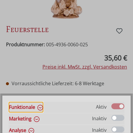
Feuerstelle
Produktnummer:
005-4936-0060-025
Regulärer Preis:
35,60 €
Preise inkl. MwSt. zzgl. Versandkosten
Vorraussichtliche Lieferzeit: 6-8 Werktage
auswählen
Farbe
Hilfe zu Farbangaben
Aktiv
Funktionale
Natur
Mehrfach gebeizt
Bemalt
Inaktiv
Marketing
auswählen
Größe
Hilfe zu Größenangaben
Inaktiv
Analyse