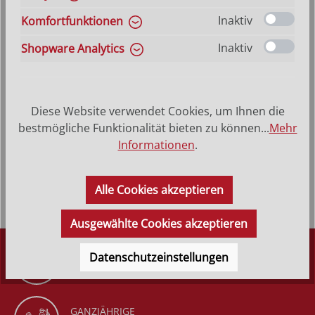
3 cm (9-10)
4 cm (11-13)
6 cm (18-22)
Inaktiv
Komfortfunktionen
8 cm (24-27)
(Diese Option ist zurzeit nicht verfügbar.)
Inaktiv
Shopware Analytics
Produkt Anzahl: Gib den gewünschten Wer
In den Warenkorb
VERSANDKOSTENFREI (DE)
AB 150,-*
Diese Website verwendet Cookies, um Ihnen die
bestmögliche Funktionalität bieten zu können...
Mehr
Informationen
.
Produktbeschreibung
Alle Cookies akzeptieren
Ausgewählte Cookies akzeptieren
DÜRR KRIPPEN
Datenschutzeinstellungen
SEIT 1977
GANZJÄHRIGE