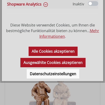
Inaktiv
Shopware Analytics
Diese Website verwendet Cookies, um Ihnen die
Oma sitzend
bestmögliche Funktionalität bieten zu können...
Mehr
Informationen
.
Varianten ab
15,80 €
Regulärer Preis:
23,80 €
Alle Cookies akzeptieren
Ausgewählte Cookies akzeptieren
Datenschutzeinstellungen