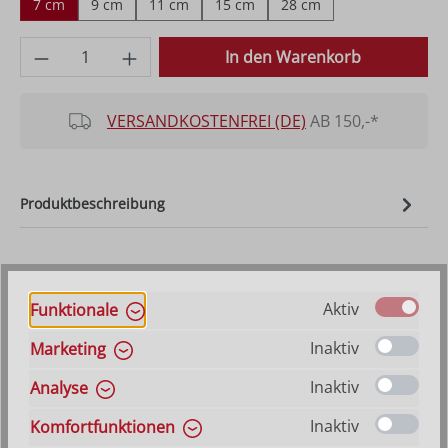
7 cm
9 cm
11 cm
15 cm
28 cm
Produkt Anzahl: Gib den gewünschten Wer
In den Warenkorb
VERSANDKOSTENFREI (DE)
AB 150,-*
Produktbeschreibung
Beispiele für passende Artikel
Aktiv
Funktionale
Inaktiv
Marketing
Inaktiv
Analyse
Inaktiv
Komfortfunktionen