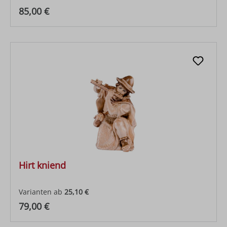
Regulärer Preis:
85,00 €
Hirt kniend
Varianten ab
25,10 €
Regulärer Preis:
79,00 €