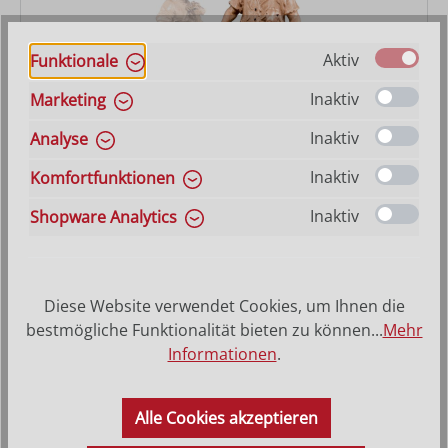
Aktiv
Funktionale
Inaktiv
Marketing
Hirt sitzend mit Lamm
Inaktiv
Analyse
Inaktiv
Komfortfunktionen
Varianten ab
25,10 €
Regulärer Preis:
79,00 €
Inaktiv
Shopware Analytics
Diese Website verwendet Cookies, um Ihnen die
bestmögliche Funktionalität bieten zu können...
Mehr
Informationen
.
Alle Cookies akzeptieren