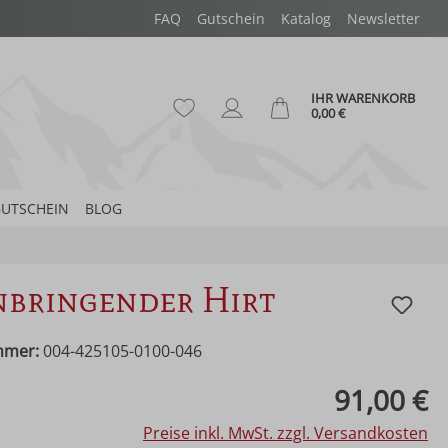
FAQ
Gutschein
Katalog
Newsletter
IHR WARENKORB
Du hast 0 Produkte auf dem Merk
Ware
0,00 €
UTSCHEIN
BLOG
bringender Hirt
mmer:
004-425105-0100-046
eis:
91,00 €
Preise inkl. MwSt. zzgl. Versandkosten