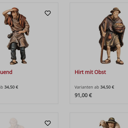
auend
Hirt mit Obst
ab
34,50 €
Varianten ab
34,50 €
 Preis:
Regulärer Preis:
91,00 €