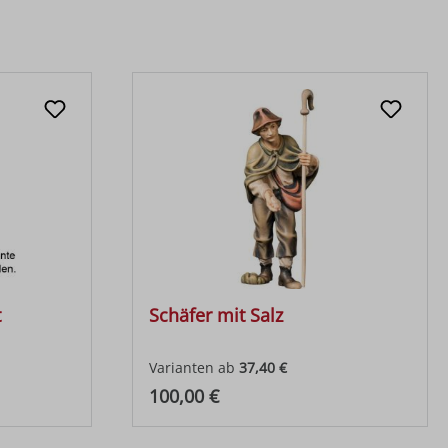
t
Schäfer mit Salz
Varianten ab
37,40 €
Regulärer Preis:
100,00 €