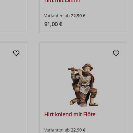
Hirt mit Lamm
Varianten ab
22,90 €
Regulärer Preis:
91,00 €
Hirt kniend mit Flöte
Varianten ab
22,90 €