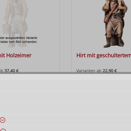
it Holzeimer
Hirt mit geschulterte
ab
37,40 €
Varianten ab
22,90 €
 Preis:
Regulärer Preis:
91,00 €