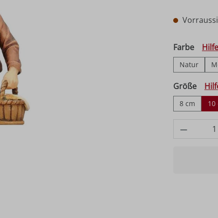
Vorraussic
auswä
Farbe
Hilf
Natur
M
ausw
Größe
Hil
8 cm
10
Produkt