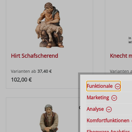
Hirt Schafscherend
Knecht m
Varianten ab
37,40 €
Varianten 
Regulärer Preis:
Regulärer
102,00 €
100,00 €
Funktionale
Marketing
Analyse
Komfortfunktionen
Shopware Analytics