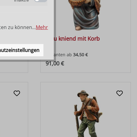
ten zu können...
Mehr
Frau kniend mit Korb
utzeinstellungen
Varianten ab
34,50 €
Regulärer Preis:
91,00 €