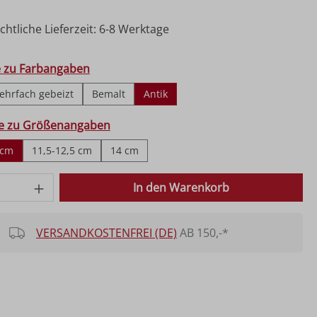
htliche Lieferzeit: 6-8 Werktage
hlen
e zu Farbangaben
ehrfach gebeizt
Bemalt
Antik
ählen
fe zu Größenangaben
 cm
11,5-12,5 cm
14 cm
 Anzahl: Gib den gewünschten Wert ein o
In den Warenkorb
VERSANDKOSTENFREI (DE)
AB 150,-*