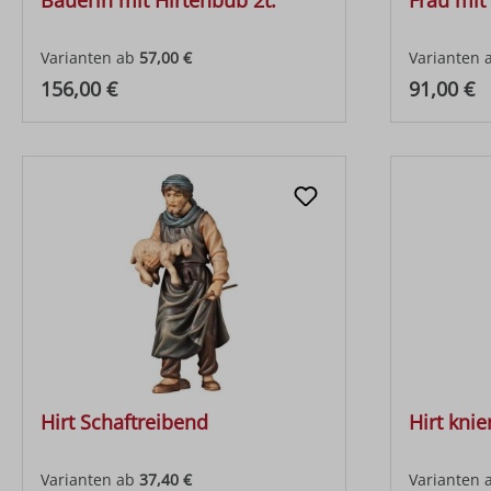
Bäuerin mit Hirtenbub 2t.
Frau mi
Varianten ab
57,00 €
Varianten 
Regulärer Preis:
Regulärer
156,00 €
91,00 €
Hirt Schaftreibend
Hirt kni
Varianten ab
37,40 €
Varianten 