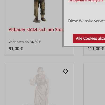
Diese Website verwen
Altbauer stützt sich am Stock
Hirt sit
Alle Cookies akz
Varianten ab
34,50 €
Varianten 
Regulärer Preis:
Regulärer
91,00 €
111,00 €