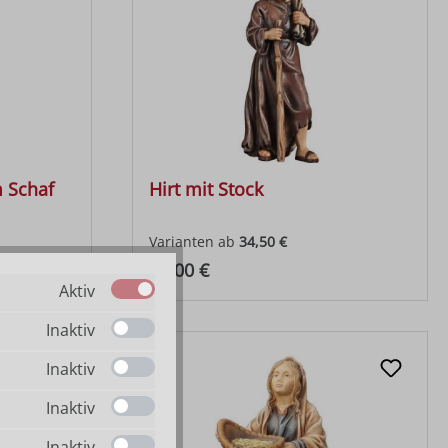
m Schaf
Hirt mit Stock
Varianten ab
34,50 €
Regulärer Preis:
91,00 €
Aktiv
Inaktiv
Inaktiv
Inaktiv
Inaktiv