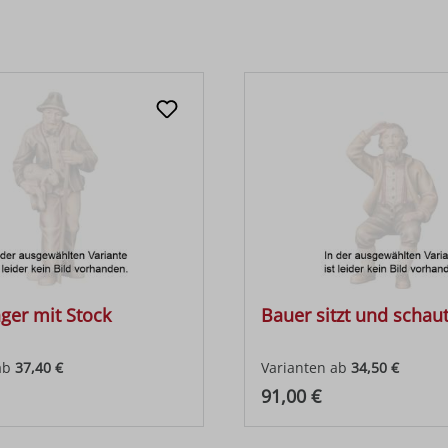
er mit Stock
Bauer sitzt und schau
ab
37,40 €
Varianten ab
34,50 €
 Preis:
Regulärer Preis:
91,00 €