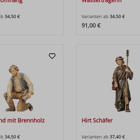
t Umhang
Wasserträgerin
ab
34,50 €
Varianten ab
34,50 €
 Preis:
Regulärer Preis:
91,00 €
end mit Brennholz
Hirt Schäfer
ab
34,50 €
Varianten ab
37,40 €