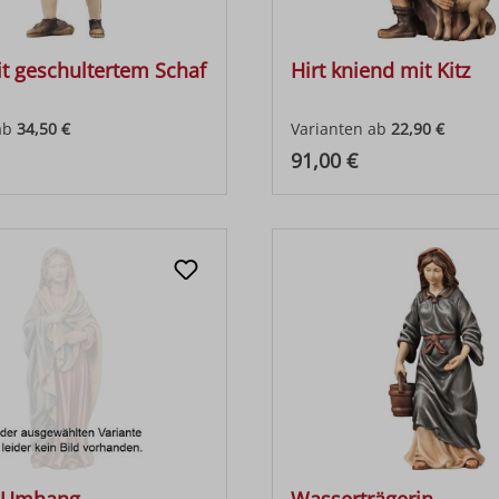
t geschultertem Schaf
Hirt kniend mit Kitz
ab
34,50 €
Varianten ab
22,90 €
 Preis:
Regulärer Preis:
91,00 €