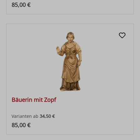
Regulärer Preis:
85,00 €
Bäuerin mit Zopf
Varianten ab
34,50 €
Regulärer Preis:
85,00 €