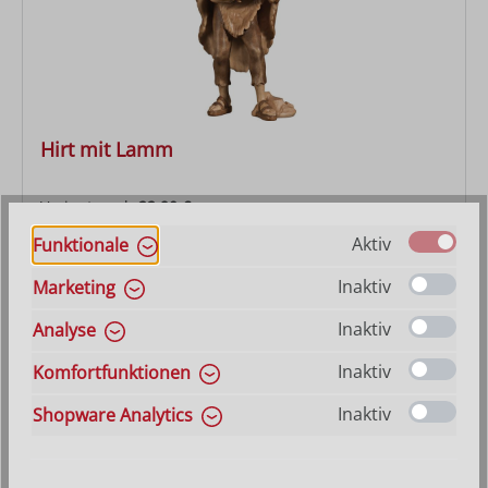
Hirt mit Lamm
Varianten ab
22,90 €
Regulärer Preis:
85,00 €
Aktiv
Funktionale
Inaktiv
Marketing
Inaktiv
Analyse
Inaktiv
Komfortfunktionen
Inaktiv
Shopware Analytics