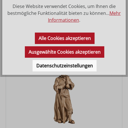
Diese Website verwendet Cookies, um Ihnen die
bestmögliche Funktionalität bieten zu können...
Mehr
Informationen
.
Hirt mit Obst
Varianten ab
34,50 €
Alle Cookies akzeptieren
Regulärer Preis:
85,00 €
Ausgewählte Cookies akzeptieren
Datenschutzeinstellungen