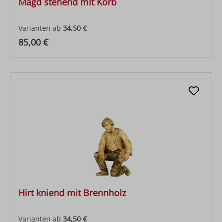
Magd stehend mit Korb
Varianten ab
34,50 €
Regulärer Preis:
85,00 €
Hirt kniend mit Brennholz
Varianten ab
34,50 €