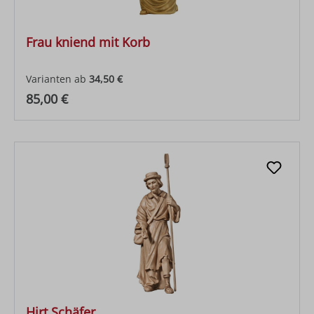
Frau kniend mit Korb
Varianten ab
34,50 €
Regulärer Preis:
85,00 €
Hirt Schäfer