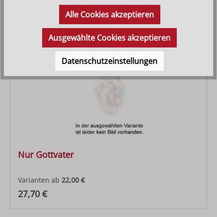
Regulärer Preis:
53,90 €
Alle Cookies akzeptieren
Ausgewählte Cookies akzeptieren
Datenschutzeinstellungen
Nur Gottvater
Varianten ab
22,00 €
Regulärer Preis:
27,70 €