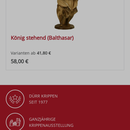
König stehend (Balthasar)
Varianten ab
41,80 €
Regulärer Preis:
58,00 €
DÜRR KRIPPEN
SEIT 1977
GANZJÄHRIGE
KRIPPENAUSSTELLUNG