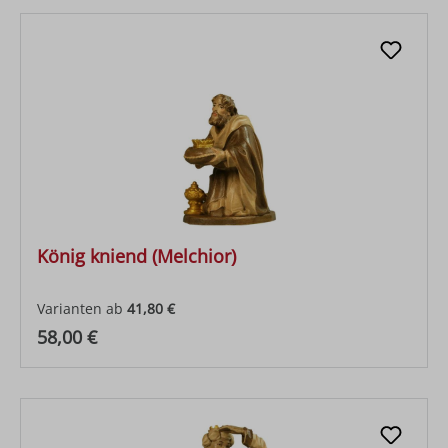
König kniend (Melchior)
Varianten ab
41,80 €
Regulärer Preis:
58,00 €