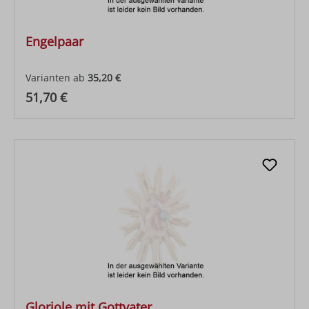
Engelpaar
Varianten ab
35,20 €
Regulärer Preis:
51,70 €
Gloriole mit Gottvater