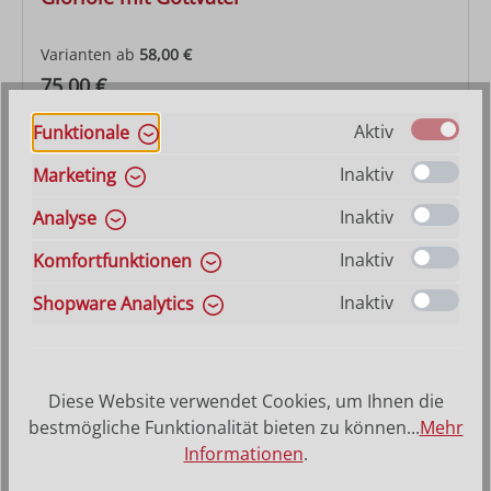
Varianten ab
58,00 €
Regulärer Preis:
75,00 €
Aktiv
Funktionale
Inaktiv
Marketing
Inaktiv
Analyse
Inaktiv
Komfortfunktionen
Inaktiv
Shopware Analytics
Diese Website verwendet Cookies, um Ihnen die
Engelsglorie
bestmögliche Funktionalität bieten zu können...
Mehr
Informationen
.
Varianten ab
41,80 €