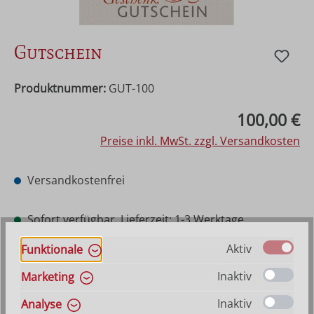
Gutschein
Produktnummer:
GUT-100
Regulärer Preis:
100,00 €
Preise inkl. MwSt. zzgl. Versandkosten
Versandkostenfrei
Sofort verfügbar, Lieferzeit: 1-3 Werktage
Aktiv
Funktionale
auswählen
Wert
Inaktiv
Marketing
25 €
50 €
75 €
100 €
Inaktiv
Analyse