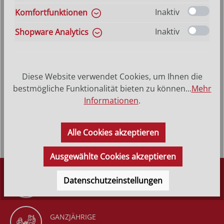
Produkt Anzahl: Gib den gewünschten Wer
In den Warenkorb
Inaktiv
Komfortfunktionen
Inaktiv
Shopware Analytics
VERSANDKOSTENFREI (DE)
AB 150,-*
Diese Website verwendet Cookies, um Ihnen die
Produktbeschreibung
bestmögliche Funktionalität bieten zu können...
Mehr
Mit einem Gutschein Freude verschenken! Überraschen
Informationen
.
Sie Ihre Liebsten mit unserem Geschenk-Gutschein, mit
dem sich der…
Mehr
Alle Cookies akzeptieren
Ausgewählte Cookies akzeptieren
DÜRR KRIPPEN
Datenschutzeinstellungen
SEIT 1977
GANZJÄHRIGE