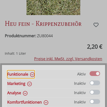
Heu fein - Krippenzubehör
Produktnummer:
ZU80044
Regulärer Preis:
2,20 €
Inhalt:
1 Liter
Preise inkl. MwSt. zzgl. Versandkosten
Sofort verfügbar, Lieferzeit: 1-3 Werktage
Aktiv
Funktionale
Inaktiv
Marketing
Produkt Anzahl: Gib den gewünschten Wer
In den Warenkorb
Inaktiv
Analyse
Inaktiv
Komfortfunktionen
VERSANDKOSTENFREI (DE)
AB 150,-*