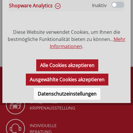
Inaktiv
Shopware Analytics
Produktbeschreibung
Heu fein, geeignet für Ihrer Weihnachtskrippe bzw.
Diese Website verwendet Cookies, um Ihnen die
Bauernhof zur Dekoration des Heuboden, Heukarren,
bestmögliche Funktionalität bieten zu können...
Mehr
FutterkrippeFüllmenge:…
Mehr
Informationen
.
Alle Cookies akzeptieren
DÜRR KRIPPEN
Ausgewählte Cookies akzeptieren
SEIT 1977
Datenschutzeinstellungen
GANZJÄHRIGE
KRIPPENAUSSTELLUNG
INDIVIDUELLE
BERATUNG