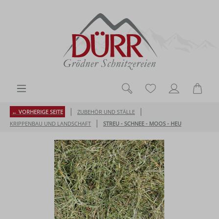
Zum Hauptinhalt springen
Du hast 0 Produk
Ware
|
|
← VORHERIGE SEITE
ZUBEHÖR UND STÄLLE
|
KRIPPENBAU UND LANDSCHAFT
STREU - SCHNEE - MOOS - HEU
Bildergalerie überspringen