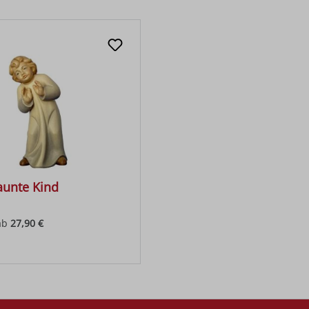
aunte Kind
ab
27,90 €
 Preis: