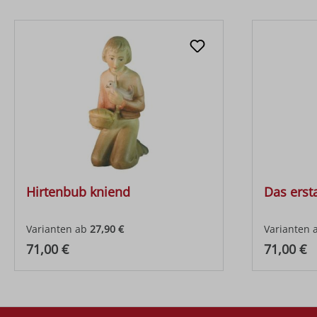
Hirtenbub kniend
Das erst
Varianten ab
27,90 €
Varianten 
Regulärer Preis:
Regulärer
71,00 €
71,00 €