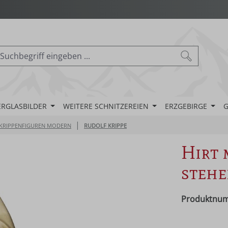
ERGLASBILDER
WEITERE SCHNITZEREIEN
ERZGEBIRGE
G
|
KRIPPENFIGUREN MODERN
RUDOLF KRIPPE
Hirt 
steh
Produktnu
Regulärer Pr