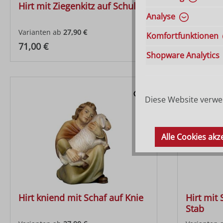
Hirt mit Ziegenkitz auf Schulter
Hirt zie
Analyse
Varianten ab
27,90 €
Varianten 
Komfortfunktionen
Regulärer Preis:
Regulärer
71,00 €
71,00 €
Shopware Analytics
Diese Website verwen
Alle Cookies akz
Hirt kniend mit Schaf auf Knie
Hirt mit
Stab