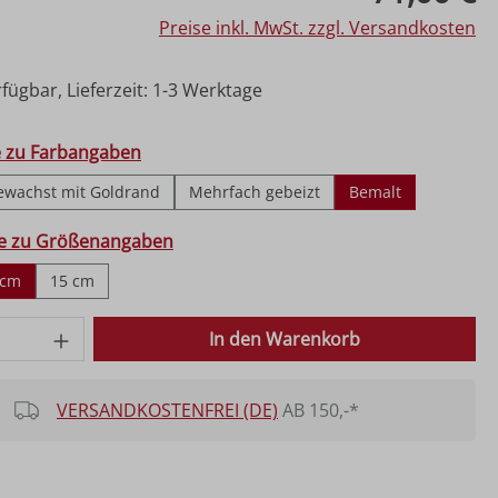
Preise inkl. MwSt. zzgl. Versandkosten
fügbar, Lieferzeit: 1-3 Werktage
hlen
e zu Farbangaben
ewachst mit Goldrand
Mehrfach gebeizt
Bemalt
ählen
fe zu Größenangaben
 cm
15 cm
 Anzahl: Gib den gewünschten Wert ein o
In den Warenkorb
VERSANDKOSTENFREI (DE)
AB 150,-*