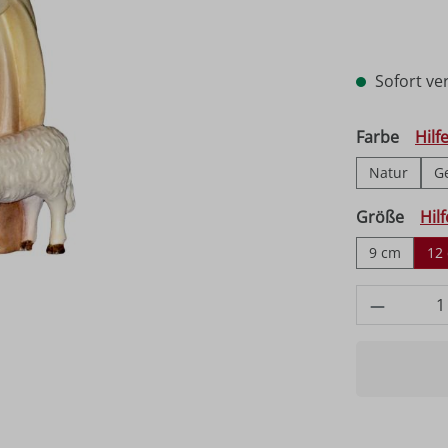
Sofort ver
auswä
Farbe
Hilf
Natur
G
ausw
Größe
Hil
9 cm
12
Produkt