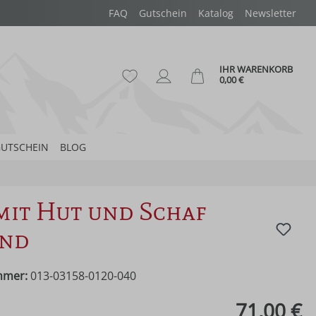
FAQ
Gutschein
Katalog
Newsletter
IHR WARENKORB
Du hast 0 Produkte auf dem Merk
Ware
0,00 €
UTSCHEIN
BLOG
mit Hut und Schaf
end
mmer:
013-03158-0120-040
eis:
71,00 €