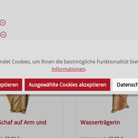
hend
Hirt gebogen mit Scha
ab
27,90 €
Varianten ab
27,90 €
 Preis:
Regulärer Preis:
71,00 €
det Cookies, um Ihnen die bestmögliche Funktionalität bie
Informationen
.
eptieren
Ausgewählte Cookies akzeptieren
Datensch
 Schaf auf Arm und
Wasserträgerin