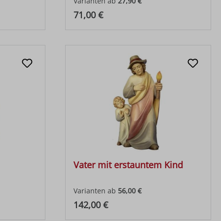
Varianten ab
27,90 €
Regulärer Preis:
71,00 €
Vater mit erstauntem Kind
Varianten ab
56,00 €
Regulärer Preis:
142,00 €