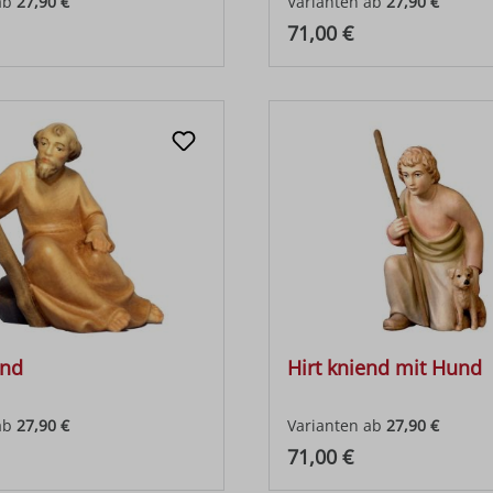
ab
27,90 €
Varianten ab
27,90 €
 Preis:
Regulärer Preis:
71,00 €
end
Hirt kniend mit Hund
ab
27,90 €
Varianten ab
27,90 €
 Preis:
Regulärer Preis:
71,00 €