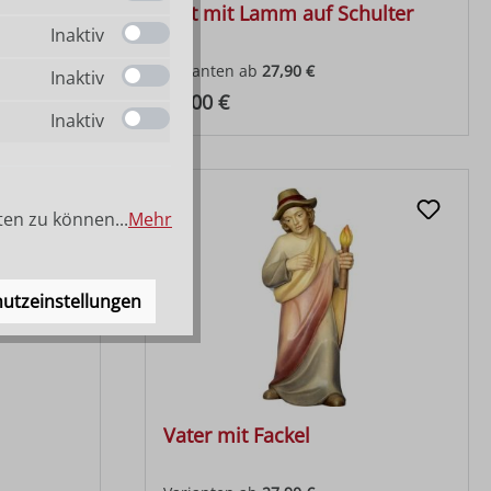
f
Hirt mit Lamm auf Schulter
Inaktiv
Varianten ab
27,90 €
Inaktiv
Regulärer Preis:
71,00 €
Inaktiv
ten zu können...
Mehr
utzeinstellungen
Vater mit Fackel