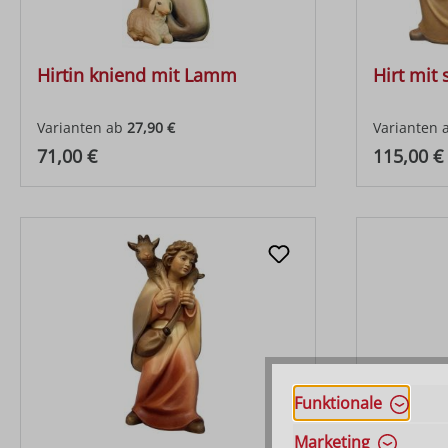
Hirtin kniend mit Lamm
Hirt mit 
Varianten ab
27,90 €
Varianten 
Regulärer Preis:
Regulärer
71,00 €
115,00 €
Funktionale
Marketing