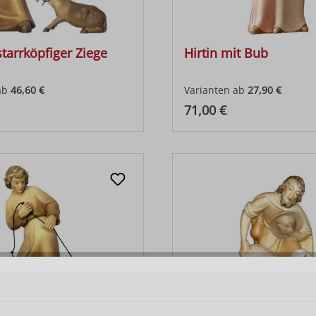
starrköpfiger Ziege
Hirtin mit Bub
ab
46,60 €
Varianten ab
27,90 €
 Preis:
Regulärer Preis:
71,00 €