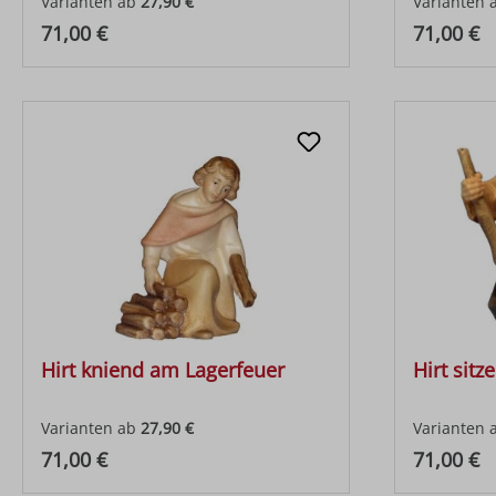
Varianten ab
27,90 €
Varianten 
Regulärer Preis:
Regulärer
71,00 €
71,00 €
Hirt kniend am Lagerfeuer
Hirt sitz
Varianten ab
27,90 €
Varianten 
Regulärer Preis:
Regulärer
71,00 €
71,00 €