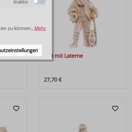
Inaktiv
ten zu können...
Mehr
utzeinstellungen
Hirt mit Laterne
Regulärer Preis:
27,70 €