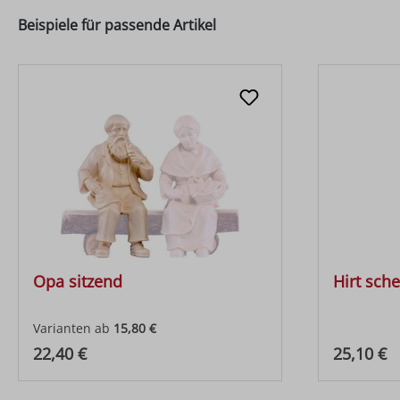
Beispiele für passende Artikel
Opa sitzend
Hirt sch
Varianten ab
15,80 €
Regulärer Preis:
Regulärer
22,40 €
25,10 €