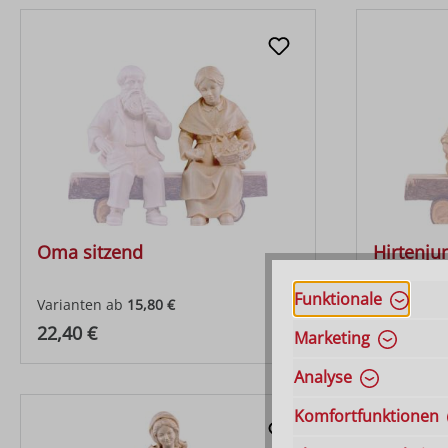
Oma sitzend
Hirtenjun
Funktionale
Varianten ab
15,80 €
Regulärer Preis:
Regulärer
22,40 €
15,80 €
Marketing
Analyse
Komfortfunktionen