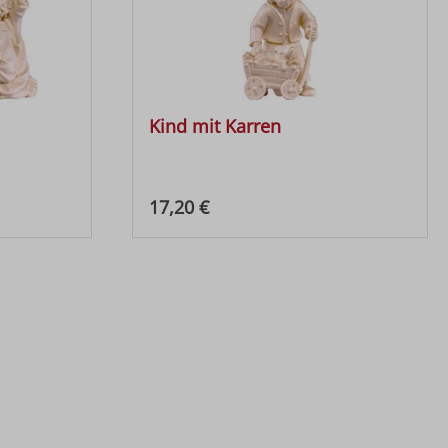
Kind mit Karren
Regulärer Preis:
17,20 €