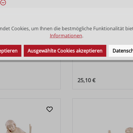
det Cookies, um Ihnen die bestmögliche Funktionalität bie
Informationen
.
eptieren
Ausgewählte Cookies akzeptieren
Datensch
Schaf
Hirt mit Obst
 Preis:
Regulärer Preis:
25,10 €