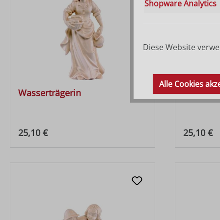
Shopware Analytics
Diese Website verwen
Alle Cookies akz
Wasserträgerin
Hirt mit 
Regulärer Preis:
Regulärer
25,10 €
25,10 €