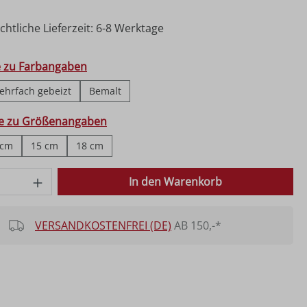
htliche Lieferzeit: 6-8 Werktage
hlen
e zu Farbangaben
ehrfach gebeizt
Bemalt
ählen
fe zu Größenangaben
 cm
15 cm
18 cm
 Anzahl: Gib den gewünschten Wert ein o
In den Warenkorb
VERSANDKOSTENFREI (DE)
AB 150,-*