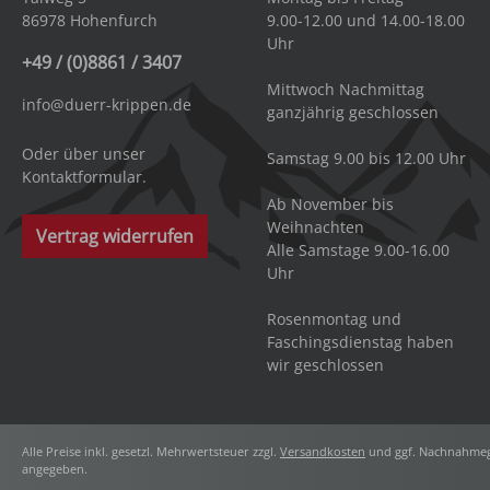
86978 Hohenfurch
9.00-12.00 und 14.00-18.00
Uhr
+49 / (0)8861 / 3407
Mittwoch Nachmittag
info@duerr-krippen.de
ganzjährig geschlossen
Oder über unser
Samstag 9.00 bis 12.00 Uhr
Kontaktformular
.
Ab November bis
Weihnachten
Vertrag widerrufen
Alle Samstage 9.00-16.00
Uhr
Rosenmontag und
Faschingsdienstag haben
wir geschlossen
Alle Preise inkl. gesetzl. Mehrwertsteuer zzgl.
Versandkosten
und ggf. Nachnahmeg
angegeben.