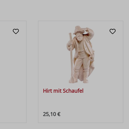
Hirt mit Schaufel
Regulärer Preis:
25,10 €