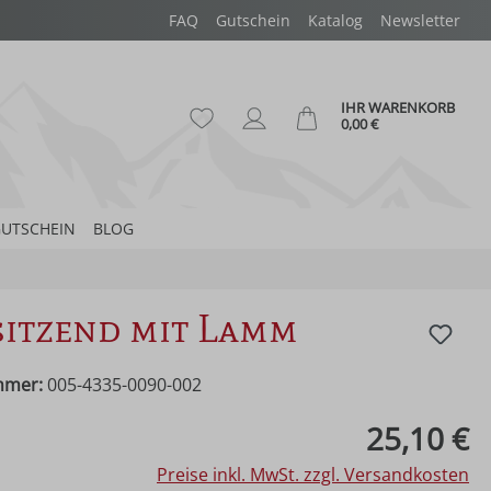
FAQ
Gutschein
Katalog
Newsletter
IHR WARENKORB
Du hast 0 Produkte auf dem Merk
Ware
0,00 €
UTSCHEIN
BLOG
sitzend mit Lamm
mmer:
005-4335-0090-002
eis:
25,10 €
Preise inkl. MwSt. zzgl. Versandkosten