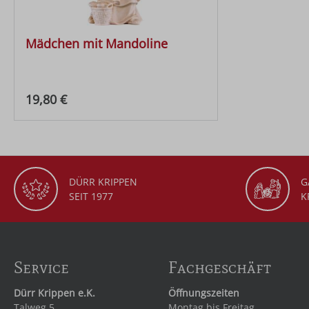
Mädchen mit Mandoline
Regulärer Preis:
19,80 €
DÜRR KRIPPEN
G
SEIT 1977
K
Service
Fachgeschäft
Dürr Krippen e.K.
Öffnungszeiten
Talweg 5
Montag bis Freitag