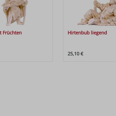
t Früchten
Hirtenbub liegend
 Preis:
Regulärer Preis:
25,10 €