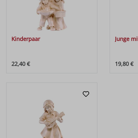
Kinderpaar
Junge mi
Regulärer Preis:
Regulärer
22,40 €
19,80 €