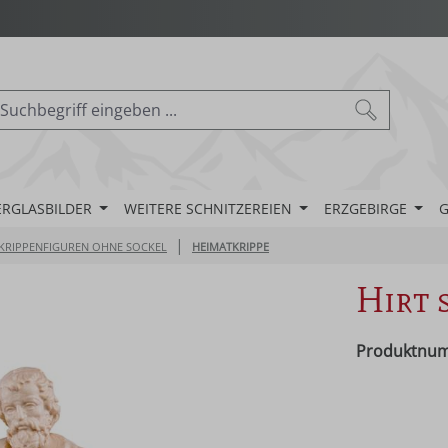
ERGLASBILDER
WEITERE SCHNITZEREIEN
ERZGEBIRGE
G
|
KRIPPENFIGUREN OHNE SOCKEL
HEIMATKRIPPE
Hirt 
Produktnu
Regulärer Pr