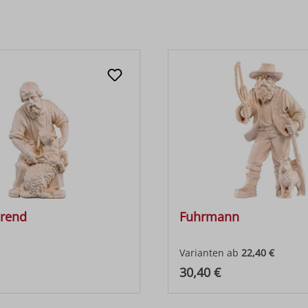
erend
Fuhrmann
Varianten ab
22,40 €
 Preis:
Regulärer Preis:
30,40 €