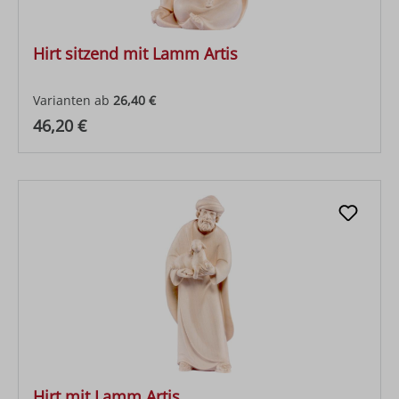
Hirt sitzend mit Lamm Artis
Varianten ab
26,40 €
Regulärer Preis:
46,20 €
Hirt mit Lamm Artis