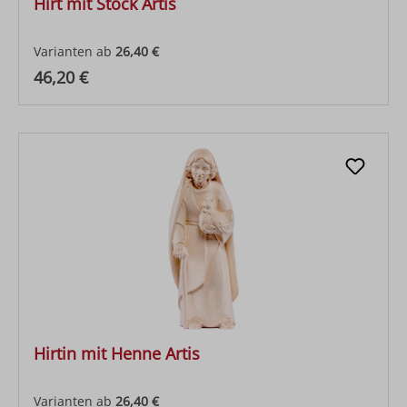
Hirt mit Stock Artis
Varianten ab
26,40 €
Regulärer Preis:
46,20 €
Hirtin mit Henne Artis
Varianten ab
26,40 €