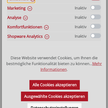
Inaktiv
Marketing
Inaktiv
Analyse
Inaktiv
Komfortfunktionen
Inaktiv
Shopware Analytics
Diese Website verwendet Cookies, um Ihnen die
Greis mit Krug Artis
bestmögliche Funktionalität bieten zu können...
Mehr
Informationen
.
Varianten ab
26,40 €
Regulärer Preis:
46,20 €
Alle Cookies akzeptieren
Ausgewählte Cookies akzeptieren
Datenschutzeinstellungen