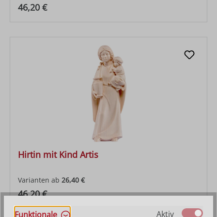
Regulärer Preis:
46,20 €
Hirtin mit Kind Artis
Varianten ab
26,40 €
Regulärer Preis:
46,20 €
Aktiv
Funktionale