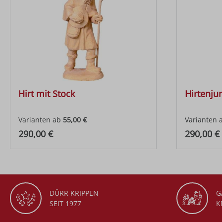
Hirt mit Stock
Hirtenju
Varianten ab
55,00 €
Varianten 
Regulärer Preis:
Regulärer
290,00 €
290,00 €
DÜRR KRIPPEN
G
SEIT 1977
K