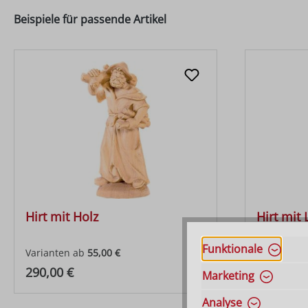
Beispiele für passende Artikel
Hirt mit Holz
Hirt mi
Funktionale
Varianten ab
55,00 €
Varianten 
Regulärer Preis:
Regulärer
290,00 €
290,00 €
Marketing
Analyse