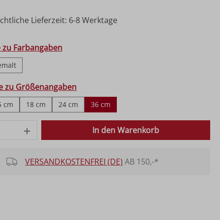
htliche Lieferzeit: 6-8 Werktage
hlen
e zu Farbangaben
emalt
ählen
fe zu Größenangaben
5 cm
18 cm
24 cm
36 cm
 Anzahl: Gib den gewünschten Wert ein o
In den Warenkorb
VERSANDKOSTENFREI (DE)
AB 150,-*