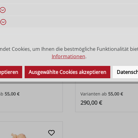
det Cookies, um Ihnen die bestmögliche Funktionalität bie
Informationen
.
eptieren
Ausgewählte Cookies akzeptieren
Datensch
end
Wasserträgerin
ab
55,00 €
Varianten ab
55,00 €
 Preis:
Regulärer Preis:
290,00 €