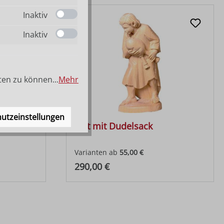
Inaktiv
Inaktiv
ten zu können...
Mehr
utzeinstellungen
Hirt mit Dudelsack
Varianten ab
55,00 €
Regulärer Preis:
290,00 €