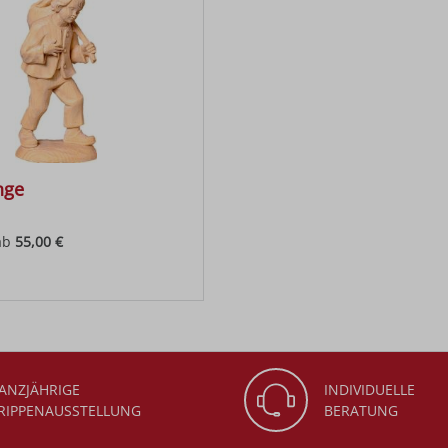
nge
ab
55,00 €
 Preis:
ANZJÄHRIGE
INDIVIDUELLE
RIPPENAUSSTELLUNG
BERATUNG