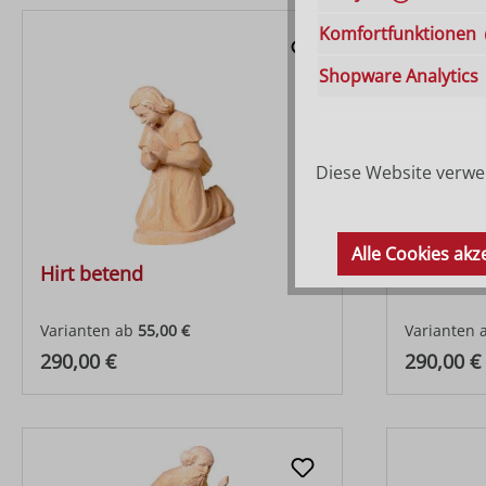
Komfortfunktionen
Shopware Analytics
Diese Website verwen
Alle Cookies akz
Hirt betend
Hirt sitz
Varianten ab
55,00 €
Varianten 
Regulärer Preis:
Regulärer
290,00 €
290,00 €