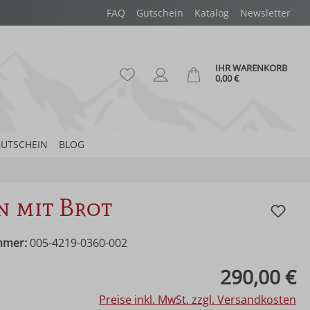
FAQ
Gutschein
Katalog
Newsletter
IHR WARENKORB
Du hast 0 Produkte auf dem Merk
Ware
0,00 €
UTSCHEIN
BLOG
n mit Brot
mmer:
005-4219-0360-002
eis:
290,00 €
Preise inkl. MwSt. zzgl. Versandkosten