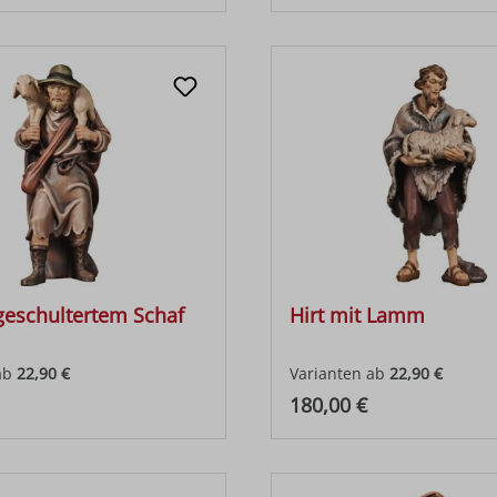
 geschultertem Schaf
Hirt mit Lamm
ab
22,90 €
Varianten ab
22,90 €
 Preis:
Regulärer Preis:
180,00 €