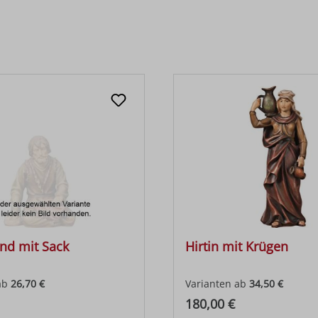
end mit Sack
Hirtin mit Krügen
ab
26,70 €
Varianten ab
34,50 €
 Preis:
Regulärer Preis:
180,00 €