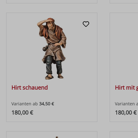
Hirt schauend
Hirt mit
Varianten ab
34,50 €
Varianten 
Regulärer Preis:
Regulärer
180,00 €
180,00 €