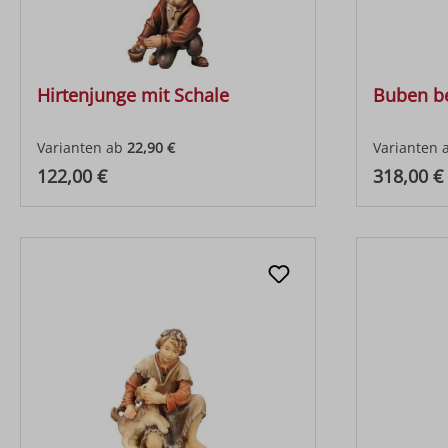
Hirtenjunge mit Schale
Buben be
Varianten ab
22,90 €
Varianten 
Regulärer Preis:
Regulärer
122,00 €
318,00 €