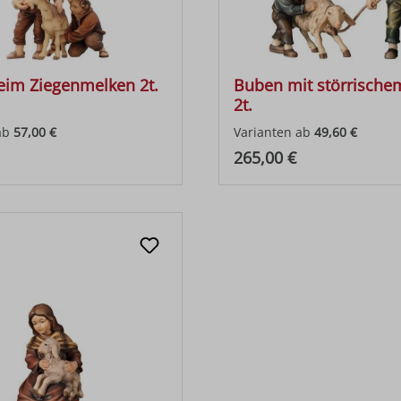
im Ziegenmelken 2t.
Buben mit störrische
2t.
ab
57,00 €
Varianten ab
49,60 €
 Preis:
Regulärer Preis:
265,00 €