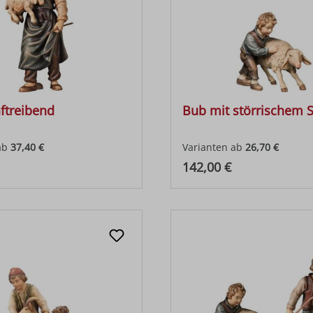
aftreibend
Bub mit störrischem 
ab
37,40 €
Varianten ab
26,70 €
 Preis:
Regulärer Preis:
142,00 €