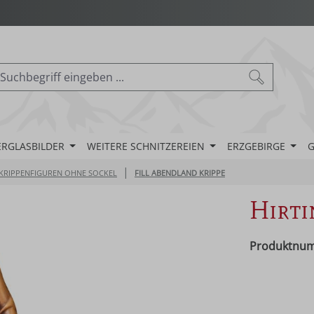
ERGLASBILDER
WEITERE SCHNITZEREIEN
ERZGEBIRGE
G
|
KRIPPENFIGUREN OHNE SOCKEL
FILL ABENDLAND KRIPPE
Hirti
Produktnu
Regulärer Pr