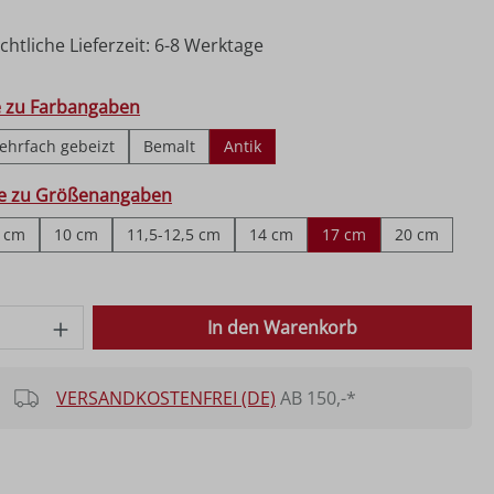
htliche Lieferzeit: 6-8 Werktage
hlen
e zu Farbangaben
ehrfach gebeizt
Bemalt
Antik
ählen
fe zu Größenangaben
 cm
10 cm
11,5-12,5 cm
14 cm
17 cm
20 cm
on ist zurzeit nicht verfügbar.)
on ist zurzeit nicht verfügbar.)
 Anzahl: Gib den gewünschten Wert ein o
In den Warenkorb
VERSANDKOSTENFREI (DE)
AB 150,-*