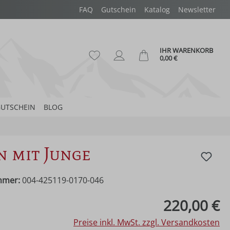
FAQ
Gutschein
Katalog
Newsletter
IHR WARENKORB
Du hast 0 Produkte auf dem Merk
Ware
0,00 €
UTSCHEIN
BLOG
n mit Junge
mmer:
004-425119-0170-046
eis:
220,00 €
Preise inkl. MwSt. zzgl. Versandkosten