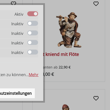
Aktiv
Inaktiv
Inaktiv
Inaktiv
Inaktiv
Hirt kniend mit Flöte
Varianten ab
22,90 €
Regulärer Preis:
180,00 €
ten zu können...
Mehr
utzeinstellungen