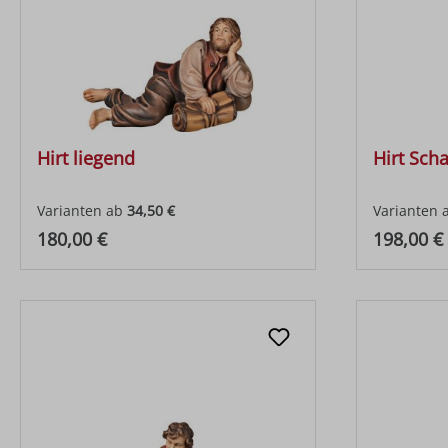
Hirt liegend
Hirt Sch
Varianten ab
34,50 €
Varianten 
Regulärer Preis:
Regulärer
180,00 €
198,00 €