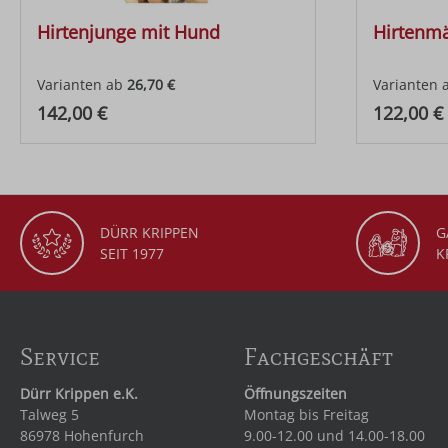
Hirtenjunge mit Hund
Hirtenm
Varianten ab
26,70 €
Varianten 
Regulärer Preis:
Regulärer
142,00 €
122,00 €
DÜRR KRIPPEN
G
SEIT 1977
K
Service
Fachgeschäft
Dürr Krippen e.K.
Öffnungszeiten
Talweg 5
Montag bis Freitag
86978 Hohenfurch
9.00-12.00 und 14.00-18.00