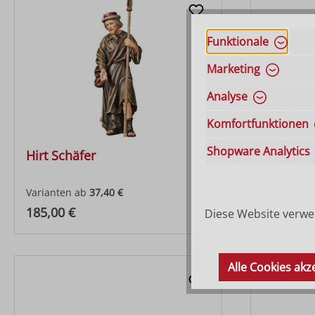
Funktionale
Marketing
Analyse
Komfortfunktionen
Shopware Analytics
Hirt Schäfer
Hirt sit
Varianten ab
37,40 €
Varianten 
Regulärer Preis:
Regulärer
185,00 €
220,00 €
Diese Website verwen
Alle Cookies akz