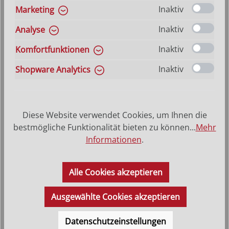
Inaktiv
Marketing
Inaktiv
Analyse
Inaktiv
Komfortfunktionen
Hl. König kniend Melchior
Inaktiv
Shopware Analytics
Varianten ab
28,80 €
Regulärer Preis:
43,10 €
Diese Website verwendet Cookies, um Ihnen die
bestmögliche Funktionalität bieten zu können...
Mehr
Informationen
.
Alle Cookies akzeptieren
Ausgewählte Cookies akzeptieren
Datenschutzeinstellungen