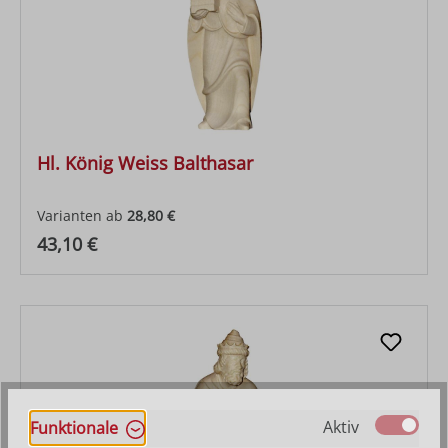
Hl. König Weiss Balthasar
Varianten ab
28,80 €
Regulärer Preis:
43,10 €
Aktiv
Funktionale