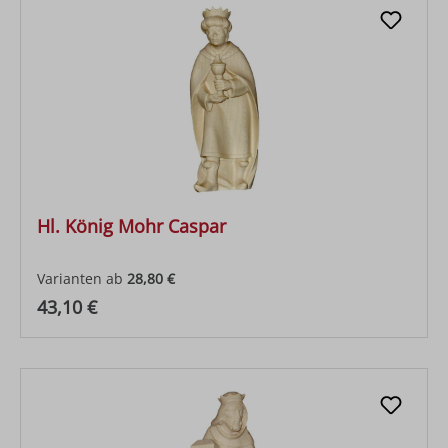
Hl. König Mohr Caspar
Varianten ab
28,80 €
Regulärer Preis:
43,10 €