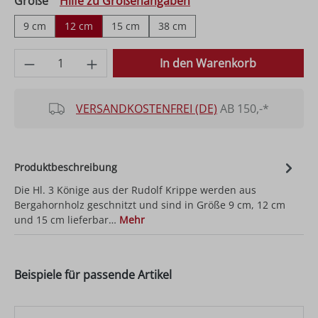
auswählen
Größe
Hilfe zu Größenangaben
9 cm
12 cm
15 cm
38 cm
Produkt Anzahl: Gib den gewünschten Wer
In den Warenkorb
VERSANDKOSTENFREI (DE)
AB 150,-*
Produktbeschreibung
Die Hl. 3 Könige aus der Rudolf Krippe werden aus
Bergahornholz geschnitzt und sind in Größe 9 cm, 12 cm
und 15 cm lieferbar…
Mehr
Beispiele für passende Artikel