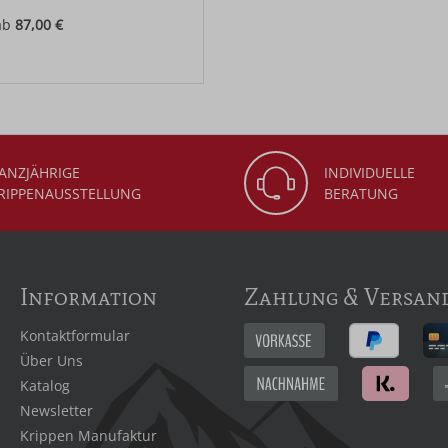
ab
87,00 €
 Preis:
ANZJÄHRIGE
INDIVIDUELLE
RIPPENAUSSTELLUNG
BERATUNG
Information
Zahlung & Versan
Kontaktformular
Über Uns
Katalog
Newsletter
Krippen Manufaktur