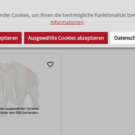
g Mohr Caspar
Hl. König Weiss Balth
det Cookies, um Ihnen die bestmögliche Funktionalität bie
Informationen
.
ab
28,80 €
Varianten ab
28,80 €
 Preis:
Regulärer Preis:
66,00 €
eptieren
Ausgewählte Cookies akzeptieren
Datensch