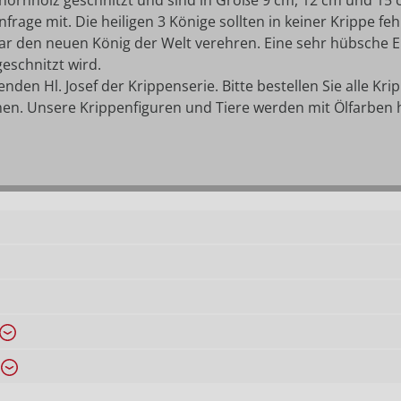
hornholz geschnitzt und sind in Größe 9 cm, 12 cm und 15 
 Anfrage mit. Die heiligen 3 Könige sollten in keiner Krippe f
uar den neuen König der Welt verehren. Eine sehr hübsche Er
eschnitzt wird.
en Hl. Josef der Krippenserie. Bitte bestellen Sie alle Kri
en. Unsere Krippenfiguren und Tiere werden mit Ölfarben