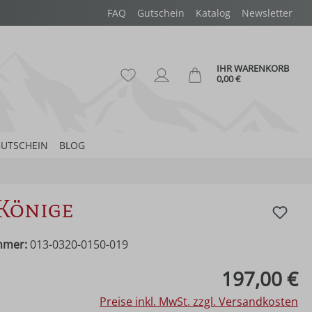
FAQ
Gutschein
Katalog
Newsletter
IHR WARENKORB
Du hast 0 Produkte auf dem Merk
Ware
0,00 €
UTSCHEIN
BLOG
 Könige
mmer:
013-0320-0150-019
eis:
197,00 €
Preise inkl. MwSt. zzgl. Versandkosten