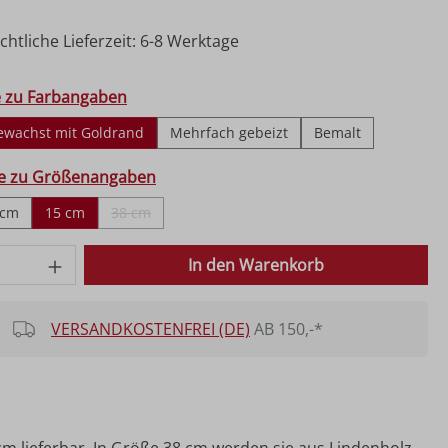
htliche Lieferzeit: 6-8 Werktage
hlen
e zu Farbangaben
ewachst mit Goldrand
Mehrfach gebeizt
Bemalt
ählen
fe zu Größenangaben
 cm
15 cm
38 cm
(Diese Option ist zurzeit nicht verfügbar.)
 Anzahl: Gib den gewünschten Wert ein o
In den Warenkorb
VERSANDKOSTENFREI (DE)
AB 150,-*