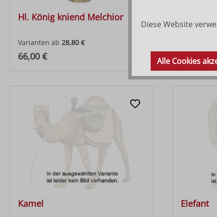
Hl. König kniend Melchior
Hl. Köni
Diese Website verwen
Varianten ab
28,80 €
Varianten 
Regulärer Preis:
Regulärer
66,00 €
66,00 €
Alle Cookies akz
Kamel
Elefant