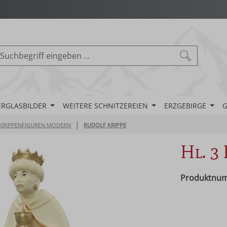
ERGLASBILDER
WEITERE SCHNITZEREIEN
ERZGEBIRGE
G
|
KRIPPENFIGUREN MODERN
RUDOLF KRIPPE
Hl. 3
Produktnu
Regulärer Pr