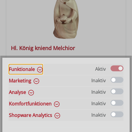
Hl. König kniend Melchior
Varianten ab
28,80 €
Aktiv
Funktionale
Regulärer Preis:
73,00 €
Inaktiv
Marketing
Inaktiv
Analyse
Inaktiv
Komfortfunktionen
Inaktiv
Shopware Analytics