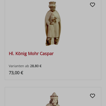
Hl. König Mohr Caspar
Varianten ab
28,80 €
Regulärer Preis:
73,00 €