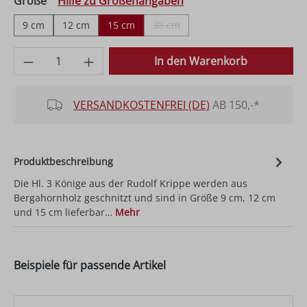
auswählen
Größe
Hilfe zu Größenangaben
9 cm
12 cm
15 cm
38 cm
(Diese Option ist zurzeit nicht verfüg
Produkt Anzahl: Gib den gewünschten Wer
In den Warenkorb
VERSANDKOSTENFREI (DE)
AB 150,-*
Produktbeschreibung
Die Hl. 3 Könige aus der Rudolf Krippe werden aus
Bergahornholz geschnitzt und sind in Größe 9 cm, 12 cm
und 15 cm lieferbar…
Mehr
Beispiele für passende Artikel