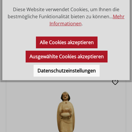
Diese Website verwendet Cookies, um Ihnen die
bestmögliche Funktionalität bieten zu können...
Mehr
Informationen
.
Hl. König Weiss Balthasar
Alle Cookies akzeptieren
Varianten ab
28,80 €
Regulärer Preis:
73,00 €
Ausgewählte Cookies akzeptieren
Datenschutzeinstellungen