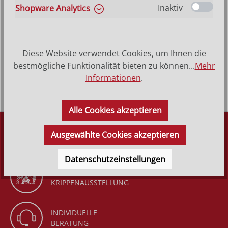
Inaktiv
Shopware Analytics
Produktbeschreibung
Heiliger Berthold - Hinterglasbild, Patronatsbild,
Diese Website verwendet Cookies, um Ihnen die
Namenspatron mit Heiligenname, Hinterglasmalerei
bestmögliche Funktionalität bieten zu können...
Mehr
Rahmen aus Echtholz &nd…
Mehr
Informationen
.
Alle Cookies akzeptieren
DÜRR KRIPPEN
Ausgewählte Cookies akzeptieren
SEIT 1977
Datenschutzeinstellungen
GANZJÄHRIGE
KRIPPENAUSSTELLUNG
INDIVIDUELLE
BERATUNG