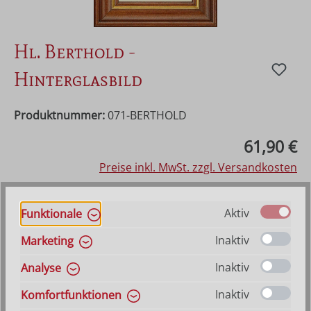
Hl. Berthold -
Hinterglasbild
Produktnummer:
071-BERTHOLD
Regulärer Preis:
61,90 €
Preise inkl. MwSt. zzgl. Versandkosten
Vorraussichtlich lieferbar ab 21. August 2026
Aktiv
Funktionale
Inaktiv
Marketing
Produkt Anzahl: Gib den gewünschten Wer
In den Warenkorb
Inaktiv
Analyse
Inaktiv
VERSANDKOSTENFREI (DE)
AB 150,-*
Komfortfunktionen