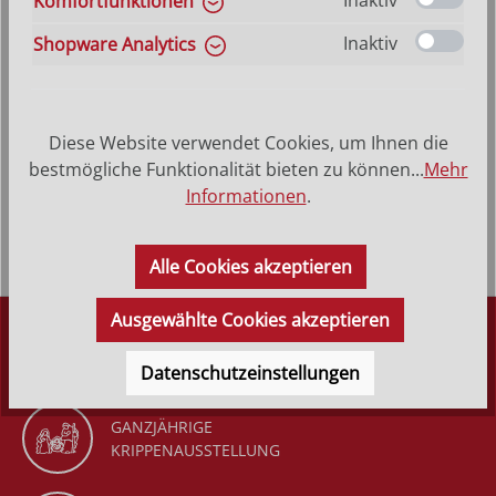
Inaktiv
Komfortfunktionen
VERSANDKOSTENFREI (DE)
AB 150,-*
Inaktiv
Shopware Analytics
Produktbeschreibung
Diese Website verwendet Cookies, um Ihnen die
Heilige Bettina - Hinterglasbild, Patronatsbild,
bestmögliche Funktionalität bieten zu können...
Mehr
Namenspatron mit Heiligenname, Hinterglasmalerei
Informationen
.
Rahmen aus Echtholz &ndas…
Mehr
Alle Cookies akzeptieren
Ausgewählte Cookies akzeptieren
DÜRR KRIPPEN
SEIT 1977
Datenschutzeinstellungen
GANZJÄHRIGE
KRIPPENAUSSTELLUNG