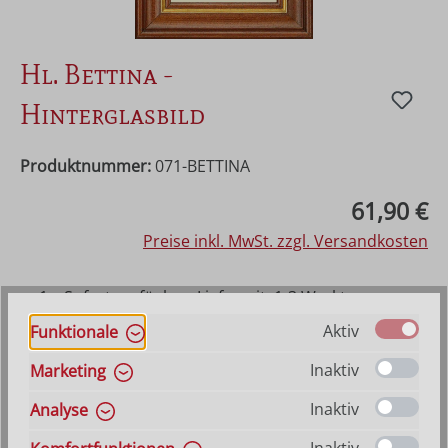
Hl. Bettina -
Hinterglasbild
Produktnummer:
071-BETTINA
Regulärer Preis:
61,90 €
Preise inkl. MwSt. zzgl. Versandkosten
1 x Sofort verfügbar, Lieferzeit: 1-3 Werktage
ansonsten Vorraussichtlich lieferbar ab 21. August
Aktiv
Funktionale
2026
Inaktiv
Marketing
Produkt Anzahl: Gib den gewünschten Wer
In den Warenkorb
Inaktiv
Analyse