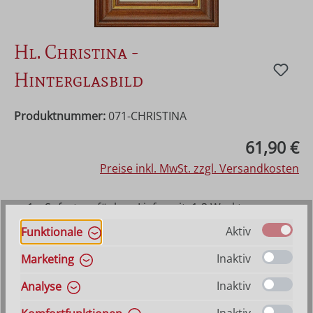
Hl. Christina -
Hinterglasbild
Produktnummer:
071-CHRISTINA
Regulärer Preis:
61,90 €
Preise inkl. MwSt. zzgl. Versandkosten
1 x Sofort verfügbar, Lieferzeit: 1-3 Werktage
ansonsten Vorraussichtlich lieferbar ab 21. August
Aktiv
Funktionale
2026
Inaktiv
Marketing
Produkt Anzahl: Gib den gewünschten Wer
In den Warenkorb
Inaktiv
Analyse