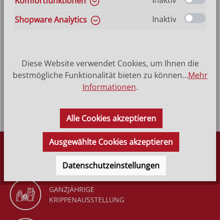
Inaktiv
Komfortfunktionen
VERSANDKOSTENFREI (DE)
AB 150,-*
Inaktiv
Shopware Analytics
Produktbeschreibung
Diese Website verwendet Cookies, um Ihnen die
Heilige Christina - Hinterglasbild, Patronatsbild,
bestmögliche Funktionalität bieten zu können...
Mehr
Namenspatron mit Heiligenname, Hinterglasmalerei
Informationen
.
Rahmen aus Echtholz &nd…
Mehr
Alle Cookies akzeptieren
Ausgewählte Cookies akzeptieren
DÜRR KRIPPEN
SEIT 1977
Datenschutzeinstellungen
GANZJÄHRIGE
KRIPPENAUSSTELLUNG