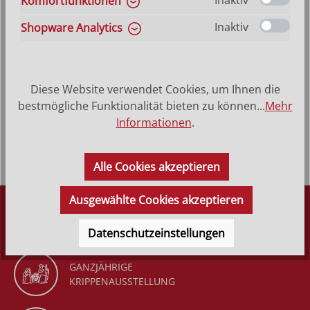
Inaktiv
Komfortfunktionen
VERSANDKOSTENFREI (DE)
AB 150,-*
Inaktiv
Shopware Analytics
Produktbeschreibung
Diese Website verwendet Cookies, um Ihnen die
Dagmar - Hinterglasbild, Patronatsbild, Namenspatron mit
bestmögliche Funktionalität bieten zu können...
Mehr
Heiligenname, Hinterglasmalerei Rahmen aus Echtholz –
Informationen
.
dunkel…
Mehr
Alle Cookies akzeptieren
Ausgewählte Cookies akzeptieren
DÜRR KRIPPEN
SEIT 1977
Datenschutzeinstellungen
GANZJÄHRIGE
KRIPPENAUSSTELLUNG