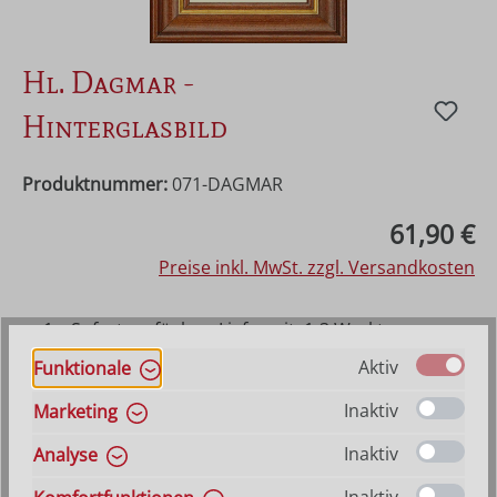
Hl. Dagmar -
Hinterglasbild
Produktnummer:
071-DAGMAR
Regulärer Preis:
61,90 €
Preise inkl. MwSt. zzgl. Versandkosten
1 x Sofort verfügbar, Lieferzeit: 1-3 Werktage
ansonsten Vorraussichtlich lieferbar ab 21. August
Aktiv
Funktionale
2026
Inaktiv
Marketing
Produkt Anzahl: Gib den gewünschten Wer
In den Warenkorb
Inaktiv
Analyse