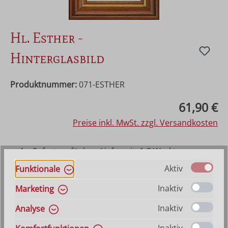
Hl. Esther -
Hinterglasbild
Produktnummer:
071-ESTHER
Regulärer Preis:
61,90 €
Preise inkl. MwSt. zzgl. Versandkosten
1 x Sofort verfügbar, Lieferzeit: 1-3 Werktage
ansonsten Vorraussichtlich lieferbar ab 21. August
Aktiv
Funktionale
2026
Inaktiv
Marketing
Produkt Anzahl: Gib den gewünschten Wer
In den Warenkorb
Inaktiv
Analyse