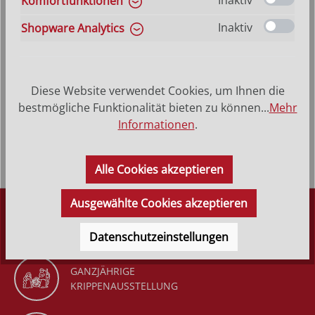
Inaktiv
Komfortfunktionen
VERSANDKOSTENFREI (DE)
AB 150,-*
Inaktiv
Shopware Analytics
Produktbeschreibung
Diese Website verwendet Cookies, um Ihnen die
Heilige Esther - Hinterglasbild, Patronatsbild,
bestmögliche Funktionalität bieten zu können...
Mehr
Namenspatron mit Heiligenname, Hinterglasmalerei
Informationen
.
Rahmen aus Echtholz &ndash…
Mehr
Alle Cookies akzeptieren
Ausgewählte Cookies akzeptieren
DÜRR KRIPPEN
SEIT 1977
Datenschutzeinstellungen
GANZJÄHRIGE
KRIPPENAUSSTELLUNG