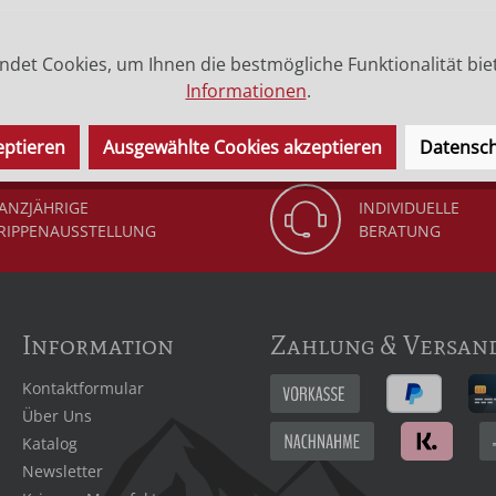
det Cookies, um Ihnen die bestmögliche Funktionalität bie
 (Legende) der Heiligen.
Informationen
.
eptieren
Ausgewählte Cookies akzeptieren
Datensch
ANZJÄHRIGE
INDIVIDUELLE
RIPPENAUSSTELLUNG
BERATUNG
Information
Zahlung & Versan
Kontaktformular
Über Uns
Katalog
Newsletter