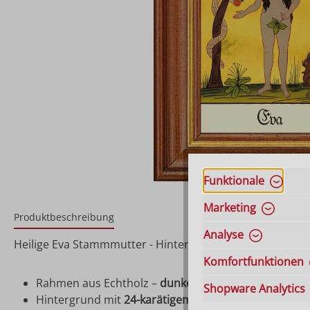
Funktionale
Marketing
Produktbeschreibung
Analyse
Heilige Eva Stammmutter - Hinterglasbild, Patronatsbil
Komfortfunktionen
Rahmen aus Echtholz –
dunkelbraun gebeizt
Shopware Analytics
Hintergrund mit
24-karätigem Blattgold
hinterlegt