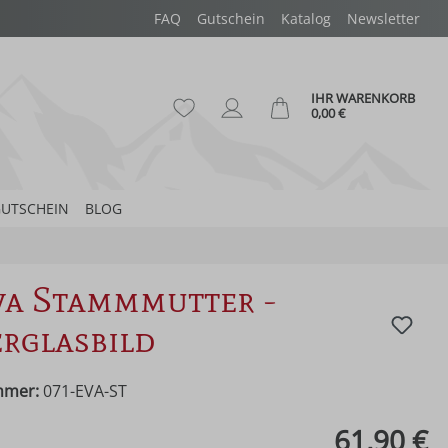
FAQ
Gutschein
Katalog
Newsletter
IHR WARENKORB
Du hast 0 Produkte auf dem Merk
Ware
0,00 €
UTSCHEIN
BLOG
va Stammmutter -
rglasbild
mmer:
071-EVA-ST
eis:
61,90 €