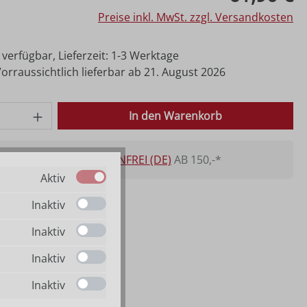
Preise inkl. MwSt. zzgl. Versandkosten
 verfügbar, Lieferzeit: 1-3 Werktage
rraussichtlich lieferbar ab 21. August 2026
 Anzahl: Gib den gewünschten Wert ein o
In den Warenkorb
VERSANDKOSTENFREI (DE)
AB 150,-*
Aktiv
Inaktiv
Inaktiv
Inaktiv
Inaktiv