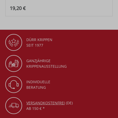
Regulärer Preis:
19,20 €
DÜRR KRIPPEN
SEIT 1977
GANZJÄHRIGE
KRIPPENAUSSTELLUNG
INDIVIDUELLE
BERATUNG
VERSANDKOSTENFREI
(DE)
AB 150 € *